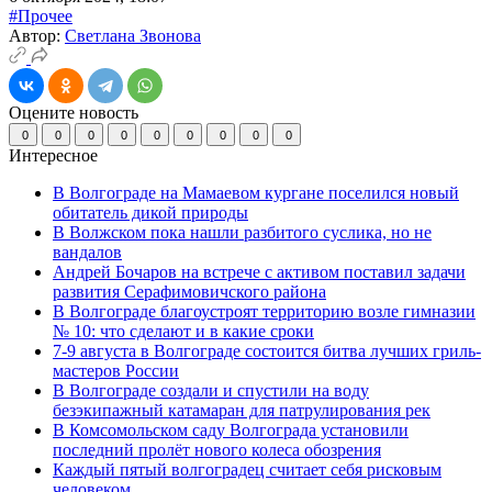
#Прочее
Автор:
Светлана Звонова
Оцените новость
0
0
0
0
0
0
0
0
0
Интересное
В Волгограде на Мамаевом кургане поселился новый
обитатель дикой природы
В Волжском пока нашли разбитого суслика, но не
вандалов
Андрей Бочаров на встрече с активом поставил задачи
развития Серафимовичского района
В Волгограде благоустроят территорию возле гимназии
№ 10: что сделают и в какие сроки
7-9 августа в Волгограде состоится битва лучших гриль-
мастеров России
В Волгограде создали и спустили на воду
безэкипажный катамаран для патрулирования рек
В Комсомольском саду Волгограда установили
последний пролёт нового колеса обозрения
Каждый пятый волгоградец считает себя рисковым
человеком