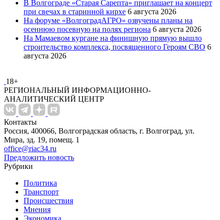
В Волгограде «Старая Сарепта» приглашает на концерт
при свечах в старинной кирхе
6 августа 2026
На форуме «ВолгоградАГРО» озвучены планы на
осеннюю посевную на полях региона
6 августа 2026
На Мамаевом кургане на финишную прямую вышло
строительство комплекса, посвященного Героям СВО
6
августа 2026
18+
РЕГИОНАЛЬНЫЙ ИНФОРМАЦИОННО-
АНАЛИТИЧЕСКИЙ ЦЕНТР
Контакты
Россия, 400066, Волгоградская область, г. Волгоград, ул.
Мира, зд. 19, помещ. 1
office@riac34.ru
Предложить новость
Рубрики
Политика
Транспорт
Происшествия
Мнения
Экономика