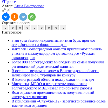
#Прочее
Автор:
Анна Выстропова
Оцените новость
0
0
0
0
0
0
0
0
0
Интересное
3 августа Землю накрыла магнитная буря: прогноз
астрофизиков на ближайшие дни
Жителей Волгоградской области приглашают принять
участие в международном фотоконкурсе «Русская
цивилизация»
Более 900 волгоградских многодетных семей получили
региональный родительский капитал
В осень — верхом на коне: в Волгоградской области
запланировано 6 турниров по конкуру
В Волгоградской области пожар охватил пять дач
Мигранты, МРЭО и открытость: новый глава
волгоградского МВД назвал приоритеты работы
Волгоградская промышленность получила новый
инструмент развития
В приложении «Службы-112» зарегистрировались более
тысячи волгоградцев