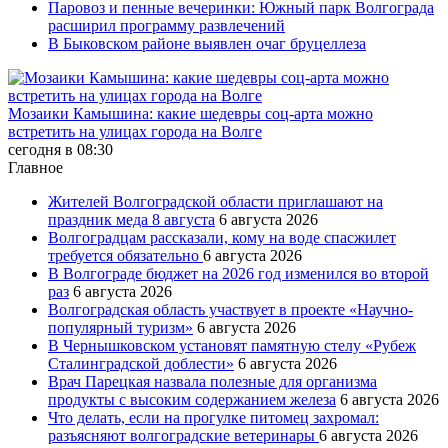
Паровоз и пенные вечеринки: Южный парк Волгограда
расширил программу развлечений
В Быковском районе выявлен очаг бруцеллеза
Мозаики Камышина: какие шедевры соц-арта можно
встретить на улицах города на Волге
сегодня в 08:30
Главное
Жителей Волгоградской области приглашают на
праздник меда 8 августа
6 августа 2026
Волгоградцам рассказали, кому на воде спасжилет
требуется обязательно
6 августа 2026
В Волгограде бюджет на 2026 год изменился во второй
раз
6 августа 2026
Волгоградская область участвует в проекте «Научно-
популярный туризм»
6 августа 2026
В Чернышковском установят памятную стелу «Рубеж
Сталинградской доблести»
6 августа 2026
Врач Парецкая назвала полезные для организма
продукты с высоким содержанием железа
6 августа 2026
Что делать, если на прогулке питомец захромал:
разъясняют волгоградские ветеринары
6 августа 2026