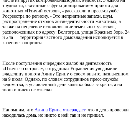
числе из других контрольнонадзорных ведомств, 5 жалоб на
трудности, связанные с функционированием приюта для
животных «Птичий остров», - рассказали в пресс-службе
Росреестра по региону. - Это неприятные запахи, шум,
распространение отходов жизнедеятельности животных, а
также на нецелевое использование земельных участков,
расположенных по адресу: Волгоград, улица Красных Зорь, 24
и 24а — территория частного домовладения используется в
качестве зооприюта.
После поступления очередных жалоб на деятельность
«Птичьего острова», сотрудники Управления уведомили
владелицу приюта Алину Ерину о своем визите, назначенном
на 9 июля. Однако, по словам сотрудников пресс-службы
ведомства, в условленный день калитка была закрыта, а на
звонки никто не отвечал.
Напомним, что
Алина Ерина утверждает
, что в день проверки
находилась дома, но никто к ней так и не пришел.