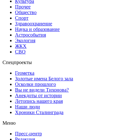
Культура
Прочее
Общество
Спорт
Здравоохранение
Наука и образование
Астрособытия
Экология
ЖКХ
СВО
Спецпроекты
Геометка
Золотые имена Белого зала
Осколки прошлого
Вы не видели Тихонова?
Анекдоты от истории
Летопись нашего края
Наши люди
Хроники Сталинграда
Меню
Пресс-центр
Редакция