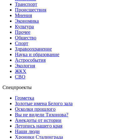
Транспорт
Происшествия
Мнения
Экономика
Культура
Прочее
Общество
Спорт
Здравоохранение
Наука и образование
Астрособытия
Экология
ЖКХ
СВО
Спецпроекты
Геометка
Золотые имена Белого зала
Осколки прошлого
Вы не видели Тихонова?
Анекдоты от истории
Летопись нашего края
Наши люди
Хроники Сталинграда