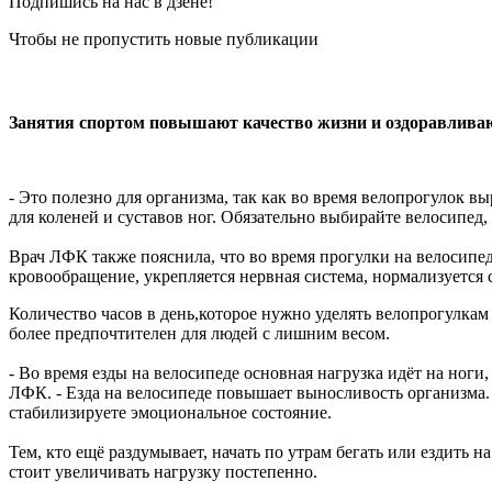
Подпишись на нас в дзене!
Чтобы не пропустить новые публикации
Занятия спортом повышают качество жизни и оздоравливаю
- Это полезно для организма, так как во время велопрогулок в
для коленей и суставов ног. Обязательно выбирайте велосипед,
Врач ЛФК также пояснила, что во время прогулки на велосипед
кровообращение, укрепляется нервная система, нормализуется с
Количество часов в день,которое нужно уделять велопрогулкам
более предпочтителен для людей с лишним весом.
- Во время езды на велосипеде основная нагрузка идёт на ноги
ЛФК. - Езда на велосипеде повышает выносливость организма. 
стабилизируете эмоциональное состояние.
Тем, кто ещё раздумывает, начать по утрам бегать или ездить 
стоит увеличивать нагрузку постепенно.