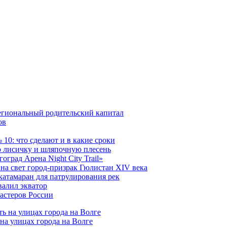
егиональный родительский капитал
ов
10: что сделают и в какие сроки
 лисичку и шляпочную плесень
град Арена Night City Trail»
на свет город-призрак Гюлистан XIV века
катамаран для патрулирования рек
валил экватор
мастеров России
на улицах города на Волге