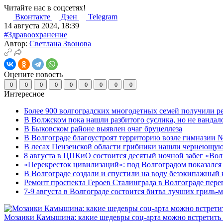
Читайте нас в соцсетях!
Вконтакте
Дзен
Telegram
14 августа 2024, 18:39
#Здравоохранение
Автор:
Светлана Звонова
Оцените новость
0
0
0
0
0
0
0
0
0
Интересное
Более 900 волгоградских многодетных семей получили р
В Волжском пока нашли разбитого суслика, но не вандал
В Быковском районе выявлен очаг бруцеллеза
В Волгограде благоустроят территорию возле гимназии № 
В лесах Пензенской области грибники нашли чернеющую
8 августа в ЦПКиО состоится десятый ночной забег «Волго
«Перекресток цивилизаций»: под Волгоградом показался 
В Волгограде создали и спустили на воду безэкипажный 
Ремонт проспекта Героев Сталинграда в Волгограде пере
7-9 августа в Волгограде состоится битва лучших гриль-
Мозаики Камышина: какие шедевры соц-арта можно встретить 