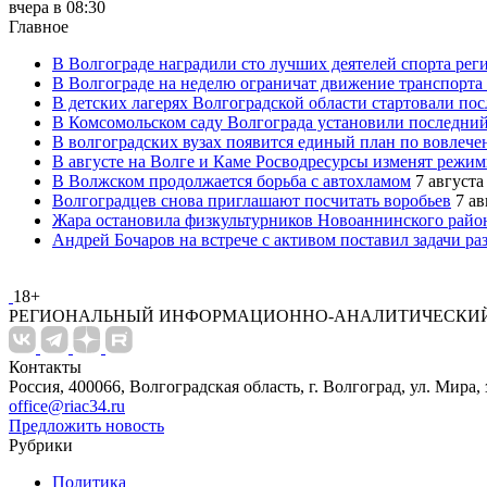
вчера в 08:30
Главное
В Волгограде наградили сто лучших деятелей спорта рег
В Волгограде на неделю ограничат движение транспорта
В детских лагерях Волгоградской области стартовали по
В Комсомольском саду Волгограда установили последний
В волгоградских вузах появится единый план по вовлеч
В августе на Волге и Каме Росводресурсы изменят режи
В Волжском продолжается борьба с автохламом
7 августа
Волгоградцев снова приглашают посчитать воробьев
7 ав
Жара остановила физкультурников Новоаннинского райо
Андрей Бочаров на встрече с активом поставил задачи р
18+
РЕГИОНАЛЬНЫЙ ИНФОРМАЦИОННО-АНАЛИТИЧЕСКИЙ
Контакты
Россия, 400066, Волгоградская область, г. Волгоград, ул. Мира, 
office@riac34.ru
Предложить новость
Рубрики
Политика