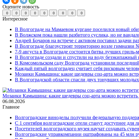
Оцените новость
0
0
0
0
0
0
0
0
0
Интересное
В Волгограде на Мамаевом кургане поселился новый оби
В Волжском пока нашли разбитого суслика, но не вандал
Андрей Бочаров на встрече с активом поставил задачи р
В Волгограде благоустроят территорию возле гимназии № 
7-9 августа в Волгограде состоится битва лучших гриль-
В Волгограде создали и спустили на воду безэкипажный 
В Комсомольском саду Волгограда установили последний
Каждый пятый волгоградец считает себя рисковым челов
Мозаики Камышина: какие шедевры соц-арта можно встре
В Волгоградской области спасли двух тонувших молоды
Мозаики Камышина: какие шедевры соц-арта можно встретить 
06.08.2026
Главное
Волгоградские виноделы получили федеральную поддер
С 1 сентября волгоградские отели станут доступнее для
Посетителей волгоградского музея научат создавать суве
Волгоградские управкомпании оштрафованы на 45 млн р