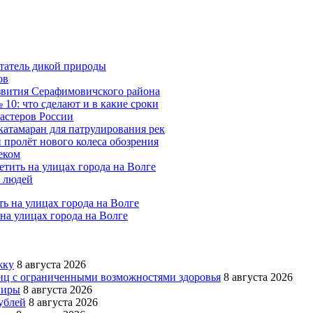
татель дикой природы
ов
азвития Серафимовичского района
10: что сделают и в какие сроки
мастеров России
катамаран для патрулирования рек
 пролёт нового колеса обозрения
еком
тить на улицах города на Волге
х людей
на улицах города на Волге
жку
8 августа 2026
 лиц с ограниченными возможностями здоровья
8 августа 2026
ниры
8 августа 2026
ублей
8 августа 2026