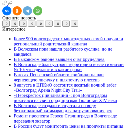
Оцените новость
0
0
0
0
0
0
0
0
0
Интересное
Более 900 волгоградских многодетных семей получили
региональный родительский капитал
В Волжском пока нашли разбитого суслика, но не
вандалов
В Быковском районе выявлен очаг бруцеллеза
В Волгограде благоустроят территорию возле гимназии
№ 10: что сделают и в какие сроки
В лесах Пензенской области грибники нашли
чернеющую лисичку и шляпочную плесень
8 августа в ЦПКиО состоится десятый ночной забег
«Волгоград Арена Night City Trail»
«Перекресток цивилизаций»: под Волгоградом
показался на свет город-призрак Гюлистан XIV века
В Волгограде создали и спустили на воду
безэкипажный катамаран для патрулирования рек
Ремонт проспекта Героев Сталинграда в Волгограде
перевалил экватор
В России будут мониторить цены на продукты питания