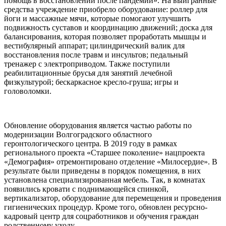
помощь в восстановлении после пандемии». На выигранные
средства учреждение приобрело оборудование: роллер для
йоги и массажные мячи, которые помогают улучшить
подвижность суставов и координацию движений; доска для
балансирования, которая позволяет проработать мышцы и
вестибулярный аппарат; цилиндрический валик для
восстановления после травм и инсультов; педальный
тренажер с электроприводом. Также поступили
реабилитационные брусья для занятий лечебной
физкультурой; бескаркасное кресло-груша; игры и
головоломки.
Обновление оборудования является частью работы по
модернизации Волгоградского областного
геронтологического центра. В 2019 году в рамках
регионального проекта «Старшее поколение» нацпроекта
«Демография» отремонтировано отделение «Милосердие». В
результате были приведены в порядок помещения, в них
установлена специализированная мебель. Так, в комнатах
появились кровати с поднимающейся спинкой,
вертикализатор, оборудование для перемещения и проведения
гигиенических процедур. Кроме того, обновлен ресурсно-
кaдровый центр для соцработников и обучения граждан
родственному уходу.