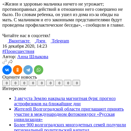
«Жизни и здоровью мальчика ничего не угрожает;
противоправных действий в отношении него совершено не
было. По словам ребенка, он ушел из дома из-за обиды на
мать. С мальчиком и его законными представителями будут
проведены профилактические беседы», - сообщили в главке.
Читайте нас в соцсетях!
Вконтакте
Дзен
Telegram
16 декабря 2020, 14:23
#Происшествия
Автор:
Анна Шлыкова
Оцените новость
0
0
0
0
0
0
0
0
0
Интересное
3 августа Землю накрыла магнитная буря: прогноз
астрофизиков на ближайшие дни
Жителей Волгоградской области приглашают принять
участие в международном фотоконкурсе «Русская
цивилизация»
Более 900 волгоградских многодетных семей получили
региональный родительский капитал