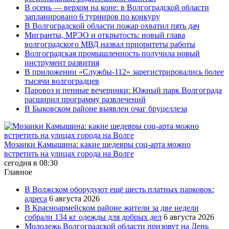
В осень — верхом на коне: в Волгоградской области
запланировано 6 турниров по конкуру
В Волгоградской области пожар охватил пять дач
Мигранты, МРЭО и открытость: новый глава
волгоградского МВД назвал приоритеты работы
Волгоградская промышленность получила новый
инструмент развития
В приложении «Службы-112» зарегистрировались более
тысячи волгоградцев
Паровоз и пенные вечеринки: Южный парк Волгограда
расширил программу развлечений
В Быковском районе выявлен очаг бруцеллеза
Мозаики Камышина: какие шедевры соц-арта можно
встретить на улицах города на Волге
сегодня в 08:30
Главное
В Волжском оборудуют ещё шесть платных парковок:
адреса
6 августа 2026
В Красноармейском районе жители за две недели
собрали 134 кг одежды для добрых дел
6 августа 2026
Молодежь Волгоградской области призовут на День