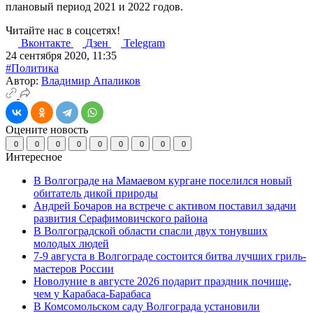
плановый период 2021 и 2022 годов.
Читайте нас в соцсетях!
Вконтакте
Дзен
Telegram
24 сентября 2020, 11:35
#Политика
Автор:
Владимир Апаликов
Оцените новость
0
0
0
0
0
0
0
0
0
Интересное
В Волгограде на Мамаевом кургане поселился новый
обитатель дикой природы
Андрей Бочаров на встрече с активом поставил задачи
развития Серафимовичского района
В Волгоградской области спасли двух тонувших
молодых людей
7-9 августа в Волгограде состоится битва лучших гриль-
мастеров России
Новолуние в августе 2026 подарит праздник почище,
чем у Карабаса-Барабаса
В Комсомольском саду Волгограда установили