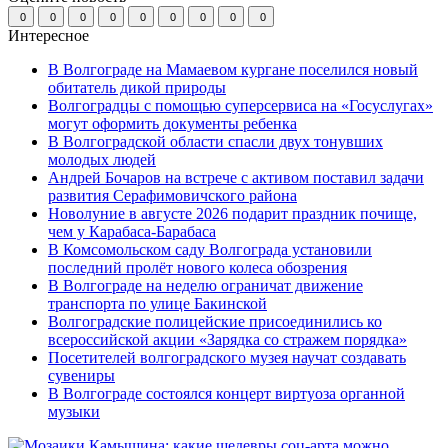
0
0
0
0
0
0
0
0
0
Интересное
В Волгограде на Мамаевом кургане поселился новый
обитатель дикой природы
Волгоградцы с помощью суперсервиса на «Госуслугах»
могут оформить документы ребенка
В Волгоградской области спасли двух тонувших
молодых людей
Андрей Бочаров на встрече с активом поставил задачи
развития Серафимовичского района
Новолуние в августе 2026 подарит праздник почище,
чем у Карабаса-Барабаса
В Комсомольском саду Волгограда установили
последний пролёт нового колеса обозрения
В Волгограде на неделю ограничат движение
транспорта по улице Бакинской
Волгоградские полицейские присоединились ко
всероссийской акции «Зарядка со стражем порядка»
Посетителей волгоградского музея научат создавать
сувениры
В Волгограде состоялся концерт виртуоза органной
музыки