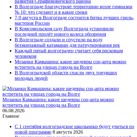
развития Серафимовичского района
В Волгограде благоустроят территорию возле гимназии
№ 10: что сделают и в какие сроки
7-9 августа в Волгограде состоится битва лучших гриль-
мастеров России
В Комсомольском саду Волгограда установили
последний пролёт нового колеса обозрения
В Волгограде создали и спустили на воду
безэкипажный катамаран для патрулирования рек
Каждый пятый волгоградец считает себя рисковым
человеком
Мозаики Камышина: какие шедевры соц-арта можно
встретить на улицах города на Волге
В Волгоградской области спасли двух тонувших
молодых людей
Мозаики Камышина: какие шедевры соц-арта можно
встретить на улицах города на Волге
06.08.2026
Главное
С 1 сентября волгоградские школьники будут учиться по
новой программе
8 августа 2026