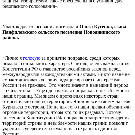
защиты. Избирателям также обеспечены все условия для
безопасного голосования».
Участок для голосования посетила и
Ольга Бусенко, глава
Панфиловского сельского поселения Новоаннинского
района.
«Лично я
голосую
за принятие поправок, среди которых
немало - социального характера. Считаю, очень важна статья
Конституции РФ о главенстве российских законов перед
международными законодательными актами. Никто извне не
сможет диктовать условия, идущие вразрез с интересами
России и ее граждан. Это много значит в нынешний период,
– считает она. – Еще одна важная поправка - о незыблемости
наших границ. Мы знаем о претензиях некоторых стран
относительно наших территорий. Япония все «тянет» на себя
Курильские острова. Но не для того наши предки объединяли
огромные территории, чтобы кто-то их раздавал. Потому
внесение в Конституцию РФ поправок о запрете отчуждения
территорий страны и незыблемости наших границ позволит
укрепить суверенитет государства, сохранить единство
России».