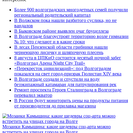
Более 900 волгоградских многодетных семей получили
региональный родительский капитал
В Волжском пока нашли разбитого суслика, но не
вандалов
В Быковском районе выявлен очаг бруцеллеза
В Волгограде благоустроят территорию возле гимназии
№ 10: что сделают и в какие сроки
В лесах Пензенской области грибники нашли
чернеющую лисичку и шляпочную плесень
8 августа в ЦПКиО состоится десятый ночной забег
«Волгоград Арена Night City Trail»
«Перекресток цивилизаций»: под Волгоградом
показался на свет город-призрак Гюлистан XIV века
В Волгограде создали и спустили на воду
безэкипажный катамаран для патрулирования рек
Ремонт проспекта Героев Сталинграда в Волгограде
перевалил экватор
В России будут мониторить цены на продукты питания
от производителя до прилавка магазина
Мозаики Камышина: какие шедевры соц-арта можно
встретить на улицах города на Волге