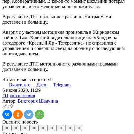
пер. Кооперативный. В какой-то момент школьник потерял
управление, и его железный конь опрокинулся.
В результате ДТП школьник с различными травмами
доставлен в больницу.
Авария с участием мотоцикла произошла в Жирновском
районе. Там 29-летний водитель мотоцикла «Хонда» на
автодороге «Красный Яр - Тетеревятка» не справился с
управлением и совершил съезд на обочину с последующим
опрокидыванием.
В результате ДТП мотоциклист с различными травмами
доставлен в больницу.
Читайте нас в соцсетях!
Вконтакте
Дзен
Telegram
6 июня 2020, 11:29
#Происшествия
Автор:
Виктория Шадчина
Оцените новость
0
0
0
0
0
0
0
0
0
Интересное