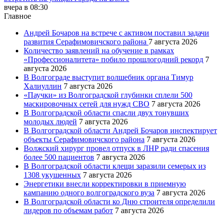
вчера в 08:30
Главное
Андрей Бочаров на встрече с активом поставил задачи
развития Серафимовичского района
7 августа 2026
Количество заявлений на обучение в рамках
«Профессионалитета» побило прошлогодний рекорд
7
августа 2026
В Волгограде выступит волшебник органа Тимур
Халиуллин
7 августа 2026
«Паучки» из Волгоградской глубинки сплели 500
маскировочных сетей для нужд СВО
7 августа 2026
В Волгоградской области спасли двух тонувших
молодых людей
7 августа 2026
В Волгоградской области Андрей Бочаров инспектирует
объекты Серафимовичского района
7 августа 2026
Волжский хирург провел отпуск в ЛНР ради спасения
более 500 пациентов
7 августа 2026
В Волгоградской области клещи заразили семерых из
1308 укушенных
7 августа 2026
Энергетики внесли корректировки в приемную
кампанию одного волгоградского вуза
7 августа 2026
В Волгоградской области ко Дню строителя определили
лидеров по объемам работ
7 августа 2026