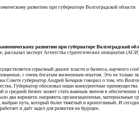
ономическому развитию при губернаторе Волгоградской области
экономическому развитию при губернаторе Волгоградской обл
е, рассказал эксперт Агентства стратегических инициатив (АС
осуществляется серьезный диалог власти и бизнеса, научного соо
ованные, с очень богатым жизненным опытом. Это не только эк
а Совете губернатор Андрей Бочаров говорил о том, что Волгог
щества. Губернатор обосновал наши конкурентные преимущества 
й и средний бизнес может стать важным звеном в обеспечении 
 было два варианта: направить организационные, материальные с
, выбран путь, который более тяжёлый и кропотливый. И сегодня 
работает и даёт задел для развития на будущее.