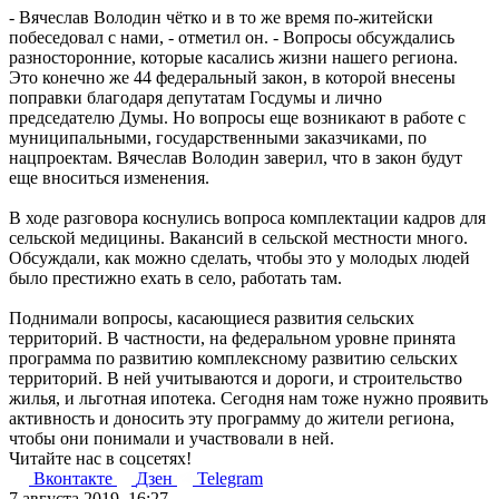
- Вячеслав Володин чётко и в то же время по-житейски
побеседовал с нами, - отметил он. - Вопросы обсуждались
разносторонние, которые касались жизни нашего региона.
Это конечно же 44 федеральный закон, в которой внесены
поправки благодаря депутатам Госдумы и лично
председателю Думы. Но вопросы еще возникают в работе с
муниципальными, государственными заказчиками, по
нацпроектам. Вячеслав Володин заверил, что в закон будут
еще вноситься изменения.
В ходе разговора коснулись вопроса комплектации кадров для
сельской медицины. Вакансий в сельской местности много.
Обсуждали, как можно сделать, чтобы это у молодых людей
было престижно ехать в село, работать там.
Поднимали вопросы, касающиеся развития сельских
территорий. В частности, на федеральном уровне принята
программа по развитию комплексному развитию сельских
территорий. В ней учитываются и дороги, и строительство
жилья, и льготная ипотека. Сегодня нам тоже нужно проявить
активность и доносить эту программу до жители региона,
чтобы они понимали и участвовали в ней.
Читайте нас в соцсетях!
Вконтакте
Дзен
Telegram
7 августа 2019, 16:27