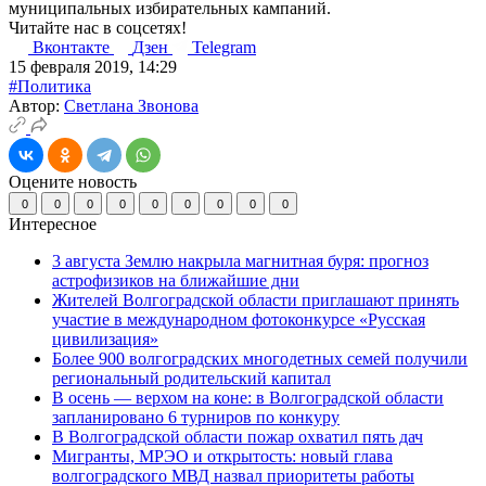
муниципальных избирательных кампаний.
Читайте нас в соцсетях!
Вконтакте
Дзен
Telegram
15 февраля 2019, 14:29
#Политика
Автор:
Светлана Звонова
Оцените новость
0
0
0
0
0
0
0
0
0
Интересное
3 августа Землю накрыла магнитная буря: прогноз
астрофизиков на ближайшие дни
Жителей Волгоградской области приглашают принять
участие в международном фотоконкурсе «Русская
цивилизация»
Более 900 волгоградских многодетных семей получили
региональный родительский капитал
В осень — верхом на коне: в Волгоградской области
запланировано 6 турниров по конкуру
В Волгоградской области пожар охватил пять дач
Мигранты, МРЭО и открытость: новый глава
волгоградского МВД назвал приоритеты работы