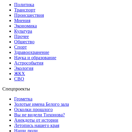
Политика
Транспорт
Происшествия
Мнения
Экономика
Культура
Прочее
Общество
Спорт
Здравоохранение
Наука и образование
Астрособытия
Экология
ЖКХ
СВО
Спецпроекты
Геометка
Золотые имена Белого зала
Осколки прошлого
Вы не видели Тихонова?
Анекдоты от истории
Летопись нашего края
Наши люди