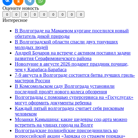
Оцените новость
0
0
0
0
0
0
0
0
0
Интересное
В Волгограде на Мамаевом кургане поселился новый
обитатель дикой природы
В Волгоградской области спасли двух тонувших
молодых людей
Андрей Бочаров на встрече с активом поставил задачи
развития Серафимовичского района
Новолуние в августе 2026 подарит праздник почище,
чем у Карабаса-Барабаса
7-9 августа в Волгограде состоится битва лучших гриль-
мастеров России
В Комсомольском саду Волгограда установили
последний пролёт нового колеса обозрения
Волгоградцы с помощью суперсервиса на «Госуслугах»
могут оформить документы ребенка
Каждый пятый волгоградец считает себя рисковым
человеком
Мозаики Камышина: какие шедевры соц-арта можно
встретить на улицах города на Волге
Волгоградские полицейские присоединились ко
всероссийской акции «Зарядка со стражем порядка»