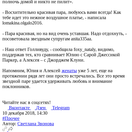
полночь домой и никто не пилит».
- Восхитительно красивая пара, любуюсь вами всегда! Как
тебе идет это нежное воздушное платье, - написала
lomakina.olgalo2016.
- Пара красивая, но на вид очень уставшая. Надо отдохнуть, -
посоветовала звездным супругам anita335aa.
- Наш ответ Голливуду, - сообщила foxy_nataly, видимо,
поддержав тех, кто сравнивает Юлию с Сарой Джессикой
Паркер, а Алексея – с Джорджем Клуни.
Напомним, Юлия и Алексей
женаты
уже 5 лет, еще на
протяжении рядя лет они просто встречались. Все это время
звездной паре удается удерживать любовь и внимание
поклонников.
Читайте нас в соцсетях!
Вконтакте
Дзен
Telegram
10 декабря 2018, 14:30
#Прочее
Автор:
Светлана Звонова