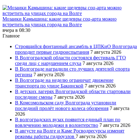
Мозаики Камышина: какие шедевры соц-арта можно
встретить на улицах города на Волге
вчера в 08:30
Главное
Строящийся фонтанный ансамбль в ЦПКиО Волгограда
проходит первые гидроиспытания
7 августа 2026
В Волгоградской области состоялся фестиваль ГТО
среди лиц с нарушением слуха
7 августа 2026
В Волгограде наградили сто лучших деятелей спорта
региона
7 августа 2026
В Волгограде на неделю ограничат движение
транспорта по улице Бакинской
7 августа 2026
В детских лагерях Волгоградской области стартовали
последние смены
7 августа 2026
В Комсомольском саду Волгограда установили
последний пролёт нового колеса обозрения
7 августа
2026
В волгоградских вузах появится единый план по
вовлечению молодежи в волонтерство
7 августа 2026
В августе на Волге и Каме Росводресурсы изменят
режимы работы гидроузлов
7 августа 2026