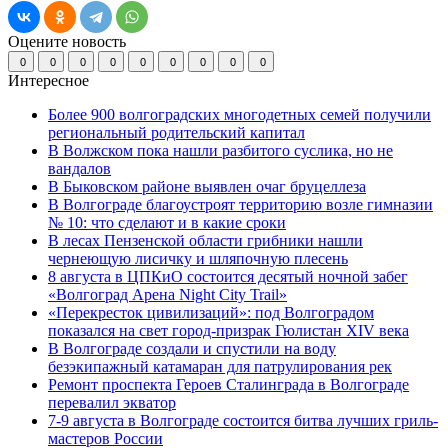
Оцените новость
0
0
0
0
0
0
0
0
0
Интересное
Более 900 волгоградских многодетных семей получили
региональный родительский капитал
В Волжском пока нашли разбитого суслика, но не
вандалов
В Быковском районе выявлен очаг бруцеллеза
В Волгограде благоустроят территорию возле гимназии
№ 10: что сделают и в какие сроки
В лесах Пензенской области грибники нашли
чернеющую лисичку и шляпочную плесень
8 августа в ЦПКиО состоится десятый ночной забег
«Волгоград Арена Night City Trail»
«Перекресток цивилизаций»: под Волгоградом
показался на свет город-призрак Гюлистан XIV века
В Волгограде создали и спустили на воду
безэкипажный катамаран для патрулирования рек
Ремонт проспекта Героев Сталинграда в Волгограде
перевалил экватор
7-9 августа в Волгограде состоится битва лучших гриль-
мастеров России