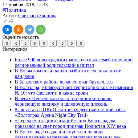
17 ноября 2018, 12:33
#Политика
Автор:
Светлана Звонова
Оцените новость
0
0
0
0
0
0
0
0
0
Интересное
Более 900 волгоградских многодетных семей получили
региональный родительский капитал
В Волжском пока нашли разбитого суслика, но не
вандалов
В Быковском районе выявлен очаг бруцеллеза
В Волгограде благоустроят территорию возле гимназии
№ 10: что сделают и в какие сроки
В лесах Пензенской области грибники нашли
чернеющую лисичку и шляпочную плесень
8 августа в ЦПКиО состоится десятый ночной забег
«Волгоград Арена Night City Trail»
«Перекресток цивилизаций»: под Волгоградом
показался на свет город-призрак Гюлистан XIV века
В Волгограде создали и спустили на воду
безэкипажный катамаран для патрулирования рек