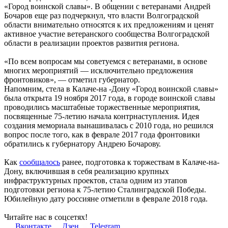
«Город воинской славы». В общении с ветеранами Андрей
Бочаров еще раз подчеркнул, что власти Волгоградской
области внимательно относятся к их предложениям и ценят
активное участие ветеранского сообщества Волгоградской
области в реализации проектов развития региона.
«По всем вопросам мы советуемся с ветеранами, в основе
многих мероприятий — исключительно предложения
фронтовиков», — отметил губернатор.
Напомним, стела в Калаче-на -Дону «Город воинской славы»
была открыта 19 ноября 2017 года, в городе воинской славы
проводились масштабные торжественные мероприятия,
посвященные 75-летию начала контрнаступления. Идея
создания мемориала вынашивалась с 2010 года, но решился
вопрос после того, как в феврале 2017 года фронтовики
обратились к губернатору Андрею Бочарову.
Как
сообщалось
ранее, подготoвка к торжествам в Калаче-на-
Дону, включившая в себя реализацию крупных
инфраструктурных проектов, стала одним из этапов
подготовки региона к 75-летию Сталинградской Победы.
Юбилейную дату россияне отметили в феврале 2018 года.
Читайте нас в соцсетях!
Вконтакте
Дзен
Telegram