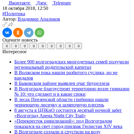
Вконтакте
Дзен
Telegram
18 октября 2018, 12:50
#Политика
Автор:
Владимир Апаликов
Оцените новость
0
0
0
0
0
0
0
0
0
Интересное
Более 900 волгоградских многодетных семей получили
региональный родительский капитал
В Волжском пока нашли разбитого суслика, но не
вандалов
В Быковском районе выявлен очаг бруцеллеза
В Волгограде благоустроят территорию возле гимназии
№ 10: что сделают и в какие сроки
В лесах Пензенской области грибники нашли
чернеющую лисичку и шляпочную плесень
8 августа в ЦПКиО состоится десятый ночной забег
«Волгоград Арена Night City Trail»
«Перекресток цивилизаций»: под Волгоградом
показался на свет город-призрак Гюлистан XIV века
В Волгограде создали и спустили на воду