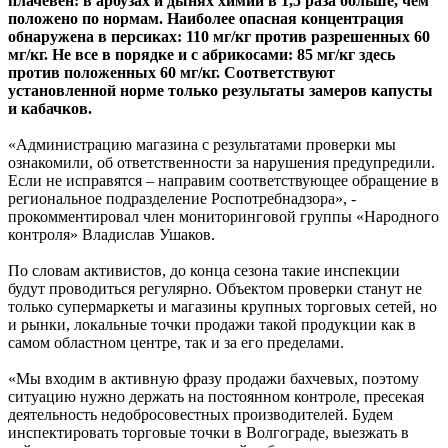
плачевен: в арбузах и дынях химии в 1,5 раза больше, чем
положено по нормам. Наиболее опасная концентрация
обнаружена в персиках: 110 мг/кг против разрешенных 60
мг/кг. Не все в порядке и с абрикосами: 85 мг/кг здесь
против положенных 60 мг/кг. Соответствуют
установленной норме только результаты замеров капусты
и кабачков.
«Администрацию магазина с результатами проверки мы
ознакомили, об ответственности за нарушения предупредили.
Если не исправятся – направим соответствующее обращение в
региональное подразделение Роспотребнадзора», -
прокомментировал член мониторинговой группы «Народного
контроля» Владислав Ушаков.
По словам активистов, до конца сезона такие инспекции
будут проводиться регулярно. Объектом проверки станут не
только супермаркеты и магазины крупных торговых сетей, но
и рынки, локальные точки продажи такой продукции как в
самом областном центре, так и за его пределами.
«Мы входим в активную фразу продажи бахчевых, поэтому
ситуацию нужно держать на постоянном контроле, пресекая
деятельность недобросовестных производителей. Будем
инспектировать торговые точки в Волгограде, выезжать в