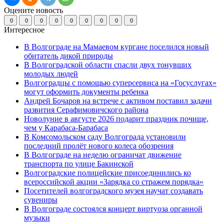
Оцените новость
0
0
0
0
0
0
0
0
0
Интересное
В Волгограде на Мамаевом кургане поселился новый
обитатель дикой природы
В Волгоградской области спасли двух тонувших
молодых людей
Волгоградцы с помощью суперсервиса на «Госуслугах»
могут оформить документы ребенка
Андрей Бочаров на встрече с активом поставил задачи
развития Серафимовичского района
Новолуние в августе 2026 подарит праздник почище,
чем у Карабаса-Барабаса
В Комсомольском саду Волгограда установили
последний пролёт нового колеса обозрения
В Волгограде на неделю ограничат движение
транспорта по улице Бакинской
Волгоградские полицейские присоединились ко
всероссийской акции «Зарядка со стражем порядка»
Посетителей волгоградского музея научат создавать
сувениры
В Волгограде состоялся концерт виртуоза органной
музыки