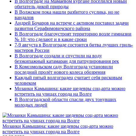
В Волгограде на Мамаевом кургане поселился новый
обитатель дикой природы
В Волжском пока нашли разбитого суслика, но не
вандалов
Андрей Бочаров на встрече с активом поставил задачи
развития Серафимовичского района
В Волгограде благоустроят территорию возле гимназии
№ 10: что сделают и в какие сроки
7-9 августа в Волгограде состоится битва лучших гриль-
мастеров России
В Волгограде создали и спустили на воду
безэкипажный катамаран для патрулирования рек
В Комсомольском саду Волгограда установили
последний пролёт нового колеса обозрения
Каждый пятый волгоградец считает себя рисковым
человеком
Мозаики Камышина: какие шедевры соц-арта можно
встретить на улицах города на Волге
В Волгоградской области спасли двух тонувших
молодых людей
Мозаики Камышина: какие шедевры соц-арта можно
встретить на улицах города на Волге