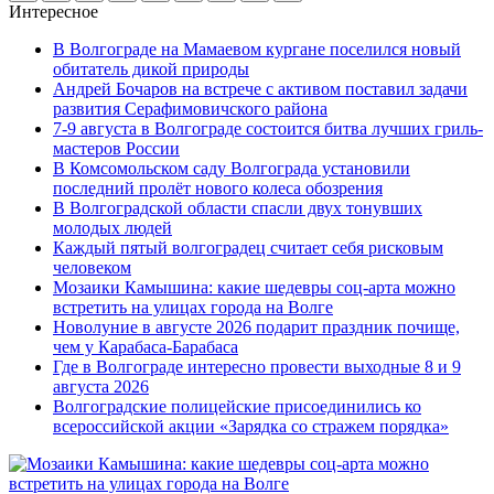
Интересное
В Волгограде на Мамаевом кургане поселился новый
обитатель дикой природы
Андрей Бочаров на встрече с активом поставил задачи
развития Серафимовичского района
7-9 августа в Волгограде состоится битва лучших гриль-
мастеров России
В Комсомольском саду Волгограда установили
последний пролёт нового колеса обозрения
В Волгоградской области спасли двух тонувших
молодых людей
Каждый пятый волгоградец считает себя рисковым
человеком
Мозаики Камышина: какие шедевры соц-арта можно
встретить на улицах города на Волге
Новолуние в августе 2026 подарит праздник почище,
чем у Карабаса-Барабаса
Где в Волгограде интересно провести выходные 8 и 9
августа 2026
Волгоградские полицейские присоединились ко
всероссийской акции «Зарядка со стражем порядка»