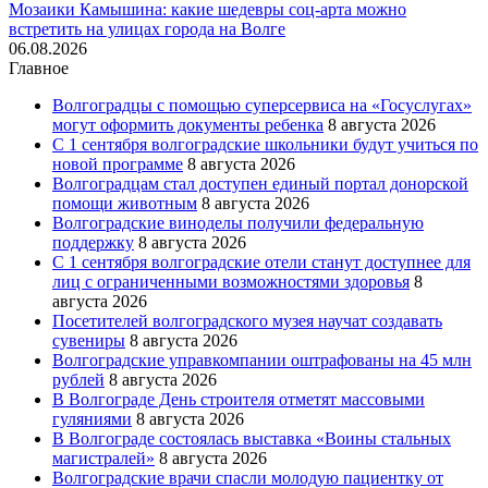
Мозаики Камышина: какие шедевры соц-арта можно
встретить на улицах города на Волге
06.08.2026
Главное
Волгоградцы с помощью суперсервиса на «Госуслугах»
могут оформить документы ребенка
8 августа 2026
С 1 сентября волгоградские школьники будут учиться по
новой программе
8 августа 2026
Волгоградцам стал доступен единый портал донорской
помощи животным
8 августа 2026
Волгоградские виноделы получили федеральную
поддержку
8 августа 2026
С 1 сентября волгоградские отели станут доступнее для
лиц с ограниченными возможностями здоровья
8
августа 2026
Посетителей волгоградского музея научат создавать
сувениры
8 августа 2026
Волгоградские управкомпании оштрафованы на 45 млн
рублей
8 августа 2026
В Волгограде День строителя отметят массовыми
гуляниями
8 августа 2026
В Волгограде состоялась выставка «Воины стальных
магистралей»
8 августа 2026
Волгоградские врачи спасли молодую пациентку от