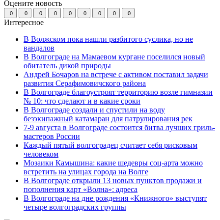
Оцените новость
0
0
0
0
0
0
0
0
0
Интересное
В Волжском пока нашли разбитого суслика, но не
вандалов
В Волгограде на Мамаевом кургане поселился новый
обитатель дикой природы
Андрей Бочаров на встрече с активом поставил задачи
развития Серафимовичского района
В Волгограде благоустроят территорию возле гимназии
№ 10: что сделают и в какие сроки
В Волгограде создали и спустили на воду
безэкипажный катамаран для патрулирования рек
7-9 августа в Волгограде состоится битва лучших гриль-
мастеров России
Каждый пятый волгоградец считает себя рисковым
человеком
Мозаики Камышина: какие шедевры соц-арта можно
встретить на улицах города на Волге
В Волгограде открыли 13 новых пунктов продажи и
пополнения карт «Волна»: адреса
В Волгограде на дне рождения «Книжного» выступят
четыре волгоградских группы