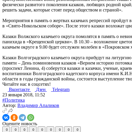
физически развитого поколения казаков, любящих родной край
решить задачи, которые стоят перед обществом и страной».
Мероприятия в память о жертвах казачьих репрессий пройдут в 
в «Свято-Никольском соборе». После этого казаки возложат цве
Казаки Волжского казачьего округа помолятся в память о невин
панихида в «Крещенской церкви». В 10.30 – возложение цветов
казачьем округе в 9.00 будет отслужен молебен в «Покровском 
Казаки Волгоградского казачьего округа прибудут на литургию 
памяти – День поминовения казаков «Вернем историю потомкам»
(проспект Ленина, 4) соберутся казаки и казачки, ученые, кра
воспитанники Волгоградского кадетского корпуса имени К.И.Н
области в годы гражданской войны, состоится выступление тво
Читайте нас в соцсетях!
Вконтакте
Дзен
Telegram
23 января 2018, 11:52
#Политика
Автор:
Владимир Апаликов
Оцените новость
0
0
0
0
0
0
0
0
0