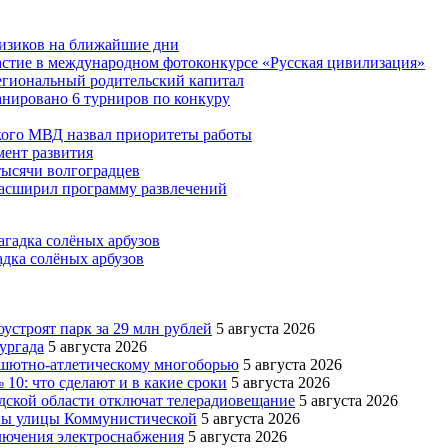
физиков на ближайшие дни
астие в международном фотоконкурсе «Русская цивилизация»
егиональный родительский капитал
ланировано 6 турниров по конкуру
кого МВД назвал приоритеты работы
ент развития
тысячи волгоградцев
асширил программу развлечений
адка солёных арбузов
устроят парк за 29 млн рублей
5 августа 2026
ургада
5 августа 2026
рашютно-атлетическому многоборью
5 августа 2026
10: что сделают и в какие сроки
5 августа 2026
адской области отключат телерадиовещание
5 августа 2026
оны улицы Коммунистической
5 августа 2026
ключения электроснабжения
5 августа 2026