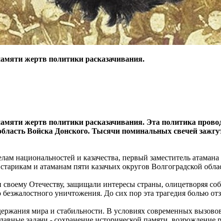
 памяти жертв политики расказачивания.
 памяти жертв политики расказачивания. Эта политика пров
бласть Войска Донского. Тысячи поминальных свечей зажгут
лам национальностей и казачества, первый заместитель атамана
старикам и атаманам пяти казачьих округов Волгоградской облас
своему Отечеству, защищали интересы страны, олицетворяя собой
 безжалостного уничтожения. До сих пор эта трагедия болью отзы
держания мира и стабильности. В условиях современных вызово
вные задачи - сохранение исторической памяти, возрождение ро