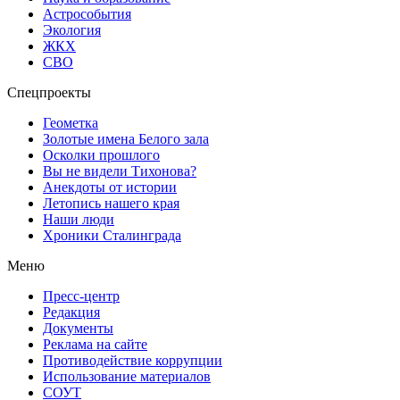
Астрособытия
Экология
ЖКХ
СВО
Спецпроекты
Геометка
Золотые имена Белого зала
Осколки прошлого
Вы не видели Тихонова?
Анекдоты от истории
Летопись нашего края
Наши люди
Хроники Сталинграда
Меню
Пресс-центр
Редакция
Документы
Реклама на сайте
Противодействие коррупции
Использование материалов
СОУТ