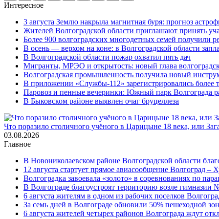
Интересное
3 августа Землю накрыла магнитная буря: прогноз астро
Жителей Волгоградской области приглашают принять уч
Более 900 волгоградских многодетных семей получили р
В осень — верхом на коне: в Волгоградской области зап
В Волгоградской области пожар охватил пять дач
Мигранты, МРЭО и открытость: новый глава волгоградс
Волгоградская промышленность получила новый инструм
В приложении «Службы-112» зарегистрировались более 
Паровоз и пенные вечеринки: Южный парк Волгограда р
В Быковском районе выявлен очаг бруцеллеза
Что поразило столичного учёного в Царицыне 18 века, или Заг
03.08.2026
Главное
В Новониколаевском районе Волгоградской области благо
12 августа стартует прямое авиасообщение Волгоград – Х
Волгоградка завоевала «золото» в соревнованиях по па
В Волгограде благоустроят территорию возле гимназии № 
6 августа жителям в одном из рабочих поселков Волгогр
За семь дней в Волгограде обновили 50% пешеходной з
6 августа жителей четырех районов Волгограда ждут от