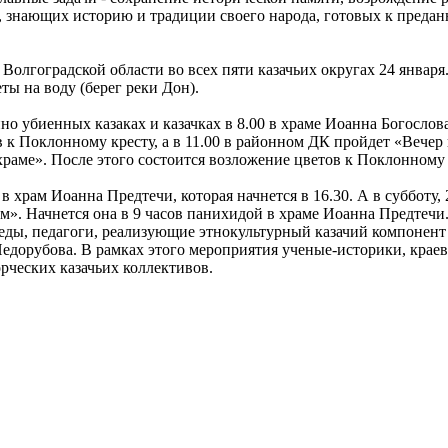
, знающих историю и традиции своего народа, готовых к преда
Волгоградской области во всех пяти казачьих округах 24 января
ты на воду (берег реки Дон).
но убиенных казаках и казачках в 8.00 в храме Иоанна Богослова
 к Поклонному кресту, а в 11.00 в районном ДК пройдет «Вечер
храме». После этого состоится возложение цветов к Поклонному 
в храм Иоанна Предтечи, которая начнется в 16.30. А в субботу,
. Начнется она в 9 часов панихидой в храме Иоанна Предтечи. 
еведы, педагоги, реализующие этнокультурный казачий компонент
едорубова. В рамках этого мероприятия ученые-историки, крае
рческих казачьих коллективов.