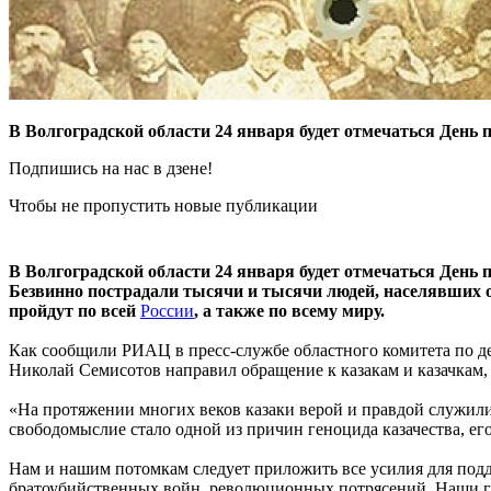
В Волгоградской области 24 января будет отмечаться День
Подпишись на нас в дзене!
Чтобы не пропустить новые публикации
В Волгоградской области 24 января будет отмечаться День
Безвинно пострадали тысячи и тысячи людей, населявших о
пройдут по всей
России
, а также по всему миру.
Как сообщили РИАЦ в пресс-службе областного комитета по де
Николай Семисотов направил обращение к казакам и казачкам, 
«На протяжении многих веков казаки верой и правдой служили 
свободомыслие стало одной из причин геноцида казачества, его
Нам и нашим потомкам следует приложить все усилия для под
братоубийственных войн, революционных потрясений. Наши гла