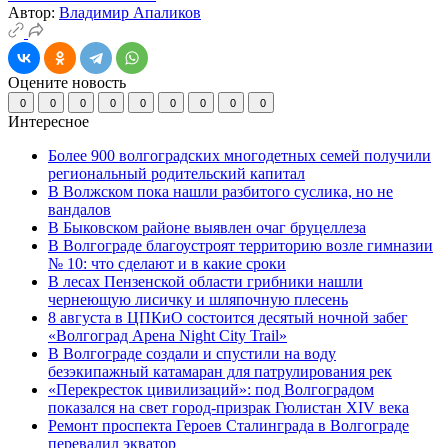
Автор:
Владимир Апаликов
Оцените новость
0
0
0
0
0
0
0
0
0
Интересное
Более 900 волгоградских многодетных семей получили
региональный родительский капитал
В Волжском пока нашли разбитого суслика, но не
вандалов
В Быковском районе выявлен очаг бруцеллеза
В Волгограде благоустроят территорию возле гимназии
№ 10: что сделают и в какие сроки
В лесах Пензенской области грибники нашли
чернеющую лисичку и шляпочную плесень
8 августа в ЦПКиО состоится десятый ночной забег
«Волгоград Арена Night City Trail»
В Волгограде создали и спустили на воду
безэкипажный катамаран для патрулирования рек
«Перекресток цивилизаций»: под Волгоградом
показался на свет город-призрак Гюлистан XIV века
Ремонт проспекта Героев Сталинграда в Волгограде
перевалил экватор