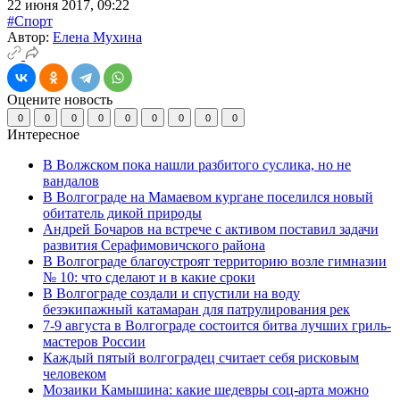
22 июня 2017, 09:22
#Спорт
Автор:
Елена Мухина
Оцените новость
0
0
0
0
0
0
0
0
0
Интересное
В Волжском пока нашли разбитого суслика, но не
вандалов
В Волгограде на Мамаевом кургане поселился новый
обитатель дикой природы
Андрей Бочаров на встрече с активом поставил задачи
развития Серафимовичского района
В Волгограде благоустроят территорию возле гимназии
№ 10: что сделают и в какие сроки
В Волгограде создали и спустили на воду
безэкипажный катамаран для патрулирования рек
7-9 августа в Волгограде состоится битва лучших гриль-
мастеров России
Каждый пятый волгоградец считает себя рисковым
человеком
Мозаики Камышина: какие шедевры соц-арта можно