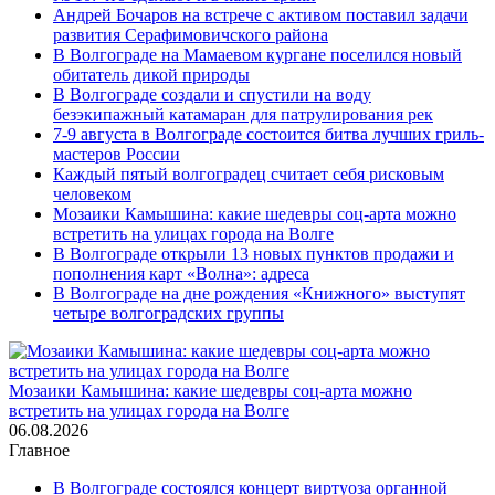
Андрей Бочаров на встрече с активом поставил задачи
развития Серафимовичского района
В Волгограде на Мамаевом кургане поселился новый
обитатель дикой природы
В Волгограде создали и спустили на воду
безэкипажный катамаран для патрулирования рек
7-9 августа в Волгограде состоится битва лучших гриль-
мастеров России
Каждый пятый волгоградец считает себя рисковым
человеком
Мозаики Камышина: какие шедевры соц-арта можно
встретить на улицах города на Волге
В Волгограде открыли 13 новых пунктов продажи и
пополнения карт «Волна»: адреса
В Волгограде на дне рождения «Книжного» выступят
четыре волгоградских группы
Мозаики Камышина: какие шедевры соц-арта можно
встретить на улицах города на Волге
06.08.2026
Главное
В Волгограде состоялся концерт виртуоза органной