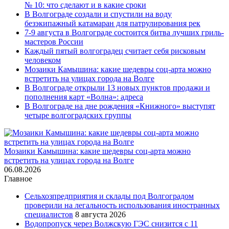
№ 10: что сделают и в какие сроки
В Волгограде создали и спустили на воду
безэкипажный катамаран для патрулирования рек
7-9 августа в Волгограде состоится битва лучших гриль-
мастеров России
Каждый пятый волгоградец считает себя рисковым
человеком
Мозаики Камышина: какие шедевры соц-арта можно
встретить на улицах города на Волге
В Волгограде открыли 13 новых пунктов продажи и
пополнения карт «Волна»: адреса
В Волгограде на дне рождения «Книжного» выступят
четыре волгоградских группы
Мозаики Камышина: какие шедевры соц-арта можно
встретить на улицах города на Волге
06.08.2026
Главное
Сельхозпредприятия и склады под Волгоградом
проверили на легальность использования иностранных
специалистов
8 августа 2026
Водопропуск через Волжскую ГЭС снизится с 11