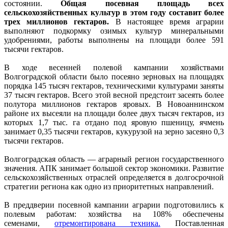
состоянии.
Общая посевная площадь всех
сельскохозяйственных культур в этом году составит более
трех миллионов гектаров.
В настоящее время аграрии
выполняют подкормку озимых культур минеральными
удобрениями, работы выполнены на площади более 591
тысячи гектаров.
В ходе весенней полевой кампании хозяйствами
Волгоградской области было посеяно зерновых на площадях
порядка 145 тысяч гектаров, техническими культурами заняты
37 тысяч гектаров. Всего этой весной предстоит засеять более
полутора миллионов гектаров яровых. В Новоаннинском
районе их высеяли на площади более двух тысяч гектаров, из
которых 1,7 тыс. га отдано под яровую пшеницу, ячмень
занимает 0,35 тысячи гектаров, кукурузой на зерно засеяно 0,3
тысячи гектаров.
Волгоградская область — аграрный регион государственного
значения. АПК занимает большой сектор экономики. Развитие
сельскохозяйственных отраслей определяется в долгосрочной
стратегии региона как одно из приоритетных направлений.
В преддверии посевной кампании аграрии подготовились к
полевым работам: хозяйства на 108% обеспечены
семенами,
отремонтирована техника.
Поставленная