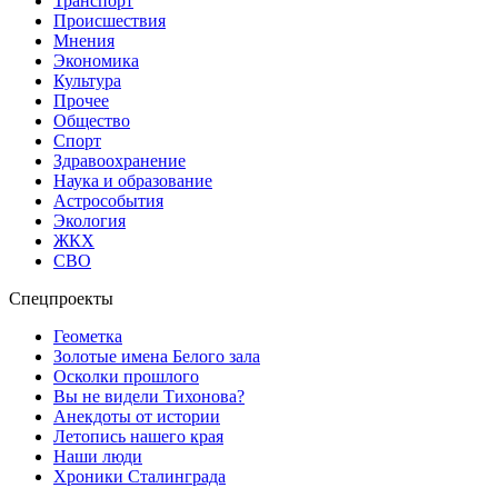
Транспорт
Происшествия
Мнения
Экономика
Культура
Прочее
Общество
Спорт
Здравоохранение
Наука и образование
Астрособытия
Экология
ЖКХ
СВО
Спецпроекты
Геометка
Золотые имена Белого зала
Осколки прошлого
Вы не видели Тихонова?
Анекдоты от истории
Летопись нашего края
Наши люди
Хроники Сталинграда