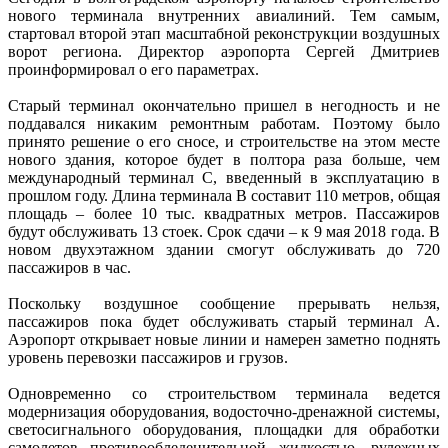
нового терминала внутренних авиалиний. Тем самым,
стартовал второй этап масштабной реконструкции воздушных
ворот региона. Директор аэропорта Сергей Дмитриев
проинформировал о его параметрах.
Старый терминал окончательно пришел в негодность и не
поддавался никаким ремонтным работам. Поэтому было
принято решение о его сносе, и строительстве на этом месте
нового здания, которое будет в полтора раза больше, чем
международный терминал С, введенный в эксплуатацию в
прошлом году. Длина терминала В составит 110 метров, общая
площадь – более 10 тыс. квадратных метров. Пассажиров
будут обслуживать 13 стоек. Срок сдачи – к 9 мая 2018 года. В
новом двухэтажном здании смогут обслуживать до 720
пассажиров в час.
Поскольку воздушное сообщение прерывать нельзя,
пассажиров пока будет обслуживать старый терминал А.
Аэропорт открывает новые линии и намерен заметно поднять
уровень перевозки пассажиров и грузов.
Одновременно со строительством терминала ведется
модернизация оборудования, водосточно-дренажной системы,
светосигнального оборудования, площадки для обработки
самолетов противообледенительной жидкостью, рулежных