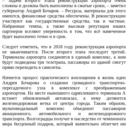
– Задачи второго этапа реконструкции аэропорта очень
сложны и должны быть выполнены в сжатые сроки, – заметил
губернатор Андрей Бочаров. – Ресурсы, материалы для этого
имеются, финансовые средства обеспечены. В реконструкции
участвуют как государственные средства, так и частные.
Набранные темпы, а также высокая репутация наших
партнеров вселяют уверенность в том, что всё намеченное
будет выполнено точно и в срок.
Следует отметить, что в 2018 году реконструкция аэропорта
не заканчивается. После второго этапа последует третий.
Терминалы аэропорта соединятся в единый комплекс, к ним
будут подведены три телетрапа, пассажиры из зданий смогут
прямо переходить в самолеты.
Начнется процесс практического воплощения в жизнь идеи
Андрея Бочарова о создании громадного транспортно-
пересадочного узла в комплексе с преображенным
аэропортом. На месте нынешнего одряхлевшего терминала А
встанет обновленный автовокзал, к нему дотянется
железнодорожная ветка от центра города. Таким образом,
мультимодальный комплекс объединит пассажиров
авиационного, автомобильного и железнодорожного
транспорта. Волгоградцы получат в наследство от чемпионата
мира бесценный подарок, который значительно облегчит им