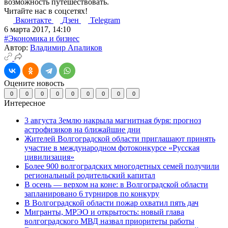
возможность путешествовать.
Читайте нас в соцсетях!
Вконтакте
Дзен
Telegram
6 марта 2017, 14:10
#Экономика и бизнес
Автор:
Владимир Апаликов
Оцените новость
0
0
0
0
0
0
0
0
0
Интересное
3 августа Землю накрыла магнитная буря: прогноз
астрофизиков на ближайшие дни
Жителей Волгоградской области приглашают принять
участие в международном фотоконкурсе «Русская
цивилизация»
Более 900 волгоградских многодетных семей получили
региональный родительский капитал
В осень — верхом на коне: в Волгоградской области
запланировано 6 турниров по конкуру
В Волгоградской области пожар охватил пять дач
Мигранты, МРЭО и открытость: новый глава
волгоградского МВД назвал приоритеты работы