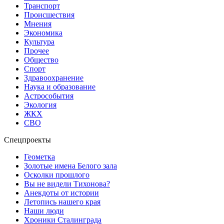
Транспорт
Происшествия
Мнения
Экономика
Культура
Прочее
Общество
Спорт
Здравоохранение
Наука и образование
Астрособытия
Экология
ЖКХ
СВО
Спецпроекты
Геометка
Золотые имена Белого зала
Осколки прошлого
Вы не видели Тихонова?
Анекдоты от истории
Летопись нашего края
Наши люди
Хроники Сталинграда