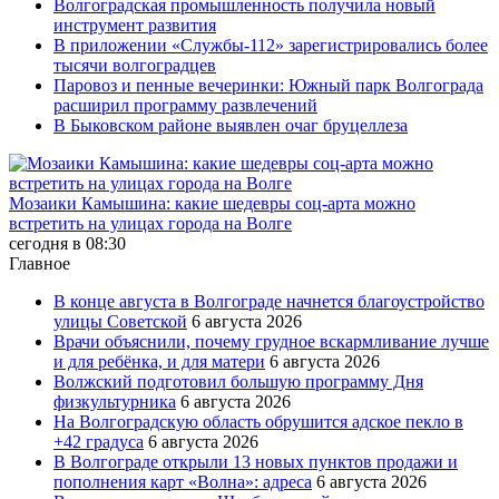
Волгоградская промышленность получила новый
инструмент развития
В приложении «Службы-112» зарегистрировались более
тысячи волгоградцев
Паровоз и пенные вечеринки: Южный парк Волгограда
расширил программу развлечений
В Быковском районе выявлен очаг бруцеллеза
Мозаики Камышина: какие шедевры соц-арта можно
встретить на улицах города на Волге
сегодня в 08:30
Главное
В конце августа в Волгограде начнется благоустройство
улицы Советской
6 августа 2026
Врачи объяснили, почему грудное вскармливание лучше
и для ребёнка, и для матери
6 августа 2026
Волжский подготовил большую программу Дня
физкультурника
6 августа 2026
На Волгоградскую область обрушится адское пекло в
+42 градуса
6 августа 2026
В Волгограде открыли 13 новых пунктов продажи и
пополнения карт «Волна»: адреса
6 августа 2026