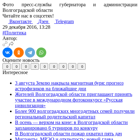
Фото пресс-службы губернатора и администрации
Волгоградской области
Читайте нас в соцсетях!
Вконтакте
Дзен
Telegram
29 декабря 2016, 13:28
#Политика
Автор:
Оцените новость
0
0
0
0
0
0
0
0
0
Интересное
3 августа Землю накрыла магнитная буря: прогноз
астрофизиков на ближайшие дни
Жителей Волгоградской области приглашают принять
участие в международном фотоконкурсе «Русская
цивилизация»
Более 900 волгоградских многодетных семей получили
региональный родительский капитал
В осень — верхом на коне: в Волгоградской области
запланировано 6 турниров по конкуру
В Волгоградской области пожар охватил пять дач
Мигранты, МРЭО и открытость: новый глава