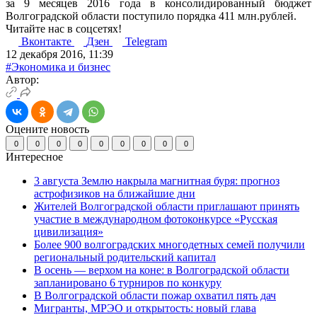
за 9 месяцев 2016 года в консолидированный бюджет
Волгоградской области поступило порядка 411 млн.рублей.
Читайте нас в соцсетях!
Вконтакте
Дзен
Telegram
12 декабря 2016, 11:39
#Экономика и бизнес
Автор:
Оцените новость
0
0
0
0
0
0
0
0
0
Интересное
3 августа Землю накрыла магнитная буря: прогноз
астрофизиков на ближайшие дни
Жителей Волгоградской области приглашают принять
участие в международном фотоконкурсе «Русская
цивилизация»
Более 900 волгоградских многодетных семей получили
региональный родительский капитал
В осень — верхом на коне: в Волгоградской области
запланировано 6 турниров по конкуру
В Волгоградской области пожар охватил пять дач
Мигранты, МРЭО и открытость: новый глава