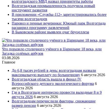
волгоградского МВД назвал приоритеты работы
Волгоградская промышленность получила новый
инструмент развития
В приложении «Службы-112» зарегистрировались более
тысячи волгоградцев
Паровоз и пенные вечеринки: Южный парк Волгограда
расширил программу развлечений
В Быковском районе выявлен очаг бруцеллеза
Что поразило столичного учёного в Царицыне 18 века, или
Загадка солёных арбузов
03.08.2026
Главное
До 6,8 тысяч рублей в день: волгоградцам назвали
максимальную выплату по больничному
6 августа 2026
Волгоградская область вышла в финал IV
Всероссийского детского экологического форума
6
августа 2026
Где в Волгограде интересно провести выходные 8 и 9
августа 2026
6 августа 2026
Волгоградцам перечислили факторы, снижающие
размер пенсии
6 августа 2026