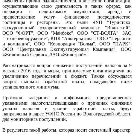
выяснения причин задолженностей, пригласили организации,
осуществляющие свою деятельность в таких сферах, как
операции с недвижимым имуществом, аренда и
предоставление услуг, финансовое посредничество,
гостиницы и рестораны. Это были ЧУП "Туристско-
экскурсионный оздоровительный комплекс "Волжский",
ООО "ФОРТ", ООО "Майбокс", ООО "СТ-ВОЛГА", ЗАО
"Техперевооружение", КПК "Альтернатива", ООО "Персигин
и компания", ООО "Корпорация "Волма", ООО "ПАРК",
ООО "Центральная Эксплуатирующая Компания", ООО
«Жилищный Сервис», ЗАО «Жилстрой».
Рассматривался вопрос снижения поступлений налогов за 9
месяцев 2016 года и меры, принимаемые организациями по
увеличению перечислений в бюджет. Также обсуждался
вопрос выплаты заработной платы, находящейся ниже
установленного минимума.
Протокол заседания и информация, предоставленная
указанными налогоплательщиками о причинах снижения
уплаты налогов и уровне заработной платы, будут
направлены в адрес УФНС России по Волгоградской области
для мониторинга поступлений.
В результате такой работы, которая носит системный характер,