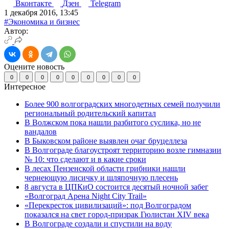
Вконтакте
Дзен
Telegram
1 декабря 2016, 13:45
#Экономика и бизнес
Автор:
Оцените новость
0
0
0
0
0
0
0
0
0
Интересное
Более 900 волгоградских многодетных семей получили
региональный родительский капитал
В Волжском пока нашли разбитого суслика, но не
вандалов
В Быковском районе выявлен очаг бруцеллеза
В Волгограде благоустроят территорию возле гимназии
№ 10: что сделают и в какие сроки
В лесах Пензенской области грибники нашли
чернеющую лисичку и шляпочную плесень
8 августа в ЦПКиО состоится десятый ночной забег
«Волгоград Арена Night City Trail»
«Перекресток цивилизаций»: под Волгоградом
показался на свет город-призрак Гюлистан XIV века
В Волгограде создали и спустили на воду