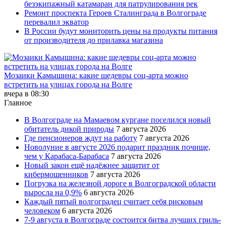
безэкипажный катамаран для патрулирования рек
Ремонт проспекта Героев Сталинграда в Волгограде
перевалил экватор
В России будут мониторить цены на продукты питания
от производителя до прилавка магазина
Мозаики Камышина: какие шедевры соц-арта можно
встретить на улицах города на Волге
вчера в 08:30
Главное
В Волгограде на Мамаевом кургане поселился новый
обитатель дикой природы
7 августа 2026
Где пенсионеров ждут на работу
7 августа 2026
Новолуние в августе 2026 подарит праздник почище,
чем у Карабаса-Барабаса
7 августа 2026
Новый закон ещё надёжнее защитит от
кибермошенников
7 августа 2026
Погрузка на железной дороге в Волгоградской области
выросла на 0,9%
6 августа 2026
Каждый пятый волгоградец считает себя рисковым
человеком
6 августа 2026
7-9 августа в Волгограде состоится битва лучших гриль-