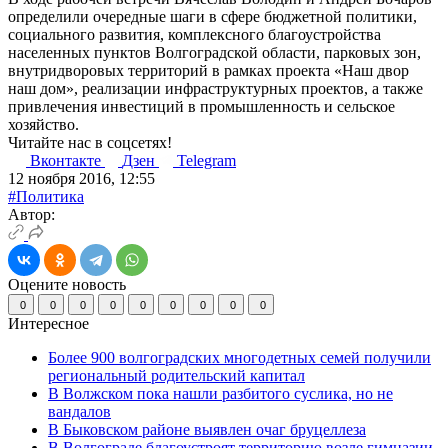
определили очередные шаги в сфере бюджетной политики,
социального развития, комплексного благоустройства
населенных пунктов Волгоградской области, парковых зон,
внутридворовых территорий в рамках проекта «Наш двор
наш дом», реализации инфраструктурных проектов, а также
привлечения инвестиций в промышленность и сельское
хозяйство.
Читайте нас в соцсетях!
Вконтакте
Дзен
Telegram
12 ноября 2016, 12:55
#Политика
Автор:
Оцените новость
0
0
0
0
0
0
0
0
0
Интересное
Более 900 волгоградских многодетных семей получили
региональный родительский капитал
В Волжском пока нашли разбитого суслика, но не
вандалов
В Быковском районе выявлен очаг бруцеллеза
В Волгограде благоустроят территорию возле гимназии