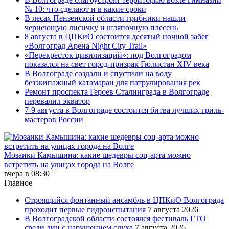
№ 10: что сделают и в какие сроки
В лесах Пензенской области грибники нашли
чернеющую лисичку и шляпочную плесень
8 августа в ЦПКиО состоится десятый ночной забег
«Волгоград Арена Night City Trail»
«Перекресток цивилизаций»: под Волгоградом
показался на свет город-призрак Гюлистан XIV века
В Волгограде создали и спустили на воду
безэкипажный катамаран для патрулирования рек
Ремонт проспекта Героев Сталинграда в Волгограде
перевалил экватор
7-9 августа в Волгограде состоится битва лучших гриль-
мастеров России
Мозаики Камышина: какие шедевры соц-арта можно
встретить на улицах города на Волге
вчера в 08:30
Главное
Строящийся фонтанный ансамбль в ЦПКиО Волгограда
проходит первые гидроиспытания
7 августа 2026
В Волгоградской области состоялся фестиваль ГТО
среди лиц с нарушением слуха
7 августа 2026