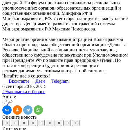
двух дней. На форум приехали специалисты региональных
уполномоченных органов, образовательных организаций и
общественных объединений, Минфина РФ и
Минэкономразвития РФ. 7 сентября планируется выступление
директора Департамента развития контрактной системы
Минэкономразвития РФ Максима Чемерисова.
Мероприятие организовано администрацией Волгоградской
области при поддержке общественной организации «Деловая
Россия», Национальной ассоциации институтов закупок,
общественного омбудсмена по закупкам при Уполномоченном
при Президенте РФ по защите прав предпринимателей. По
итогам конференции будет принята резолюция с
рекомендациями участникам контрактной системы.
Читайте нас в соцсетях!
Вконтакте
Дзен
Telegram
6 сентября 2016, 20:15
#Экономика и бизнес
Автор:
Оцените новость
0
0
0
0
0
0
0
0
0
Интересное