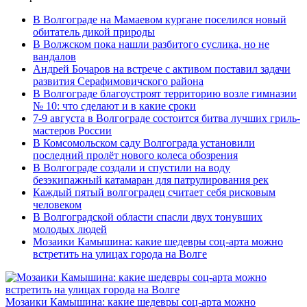
В Волгограде на Мамаевом кургане поселился новый
обитатель дикой природы
В Волжском пока нашли разбитого суслика, но не
вандалов
Андрей Бочаров на встрече с активом поставил задачи
развития Серафимовичского района
В Волгограде благоустроят территорию возле гимназии
№ 10: что сделают и в какие сроки
7-9 августа в Волгограде состоится битва лучших гриль-
мастеров России
В Комсомольском саду Волгограда установили
последний пролёт нового колеса обозрения
В Волгограде создали и спустили на воду
безэкипажный катамаран для патрулирования рек
Каждый пятый волгоградец считает себя рисковым
человеком
В Волгоградской области спасли двух тонувших
молодых людей
Мозаики Камышина: какие шедевры соц-арта можно
встретить на улицах города на Волге
Мозаики Камышина: какие шедевры соц-арта можно