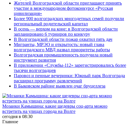
Жителей Волгоградской области приглашают принять
участие в международном фотоконкурсе «Русская
цивилизация»
Более 900 волгоградских многодетных семей получили
региональный родительский капитал
В осень — верхом на коне: в Волгоградской области
запланировано 6 турниров по конкуру
В Волгоградской области пожар охватил пять дач
Мигранты, МРЭО и открытость: новый глава
волгоградского МВД назвал приоритеты работы
Волгоградская промышленность получила новый
инструмент развития
В приложении «Службы-112» зарегистрировались более
тысячи волгоградцев
Паровоз и пенные вечеринки: Южный парк Волгограда
расширил программу развлечений
В Быковском районе выявлен очаг бруцеллеза
Мозаики Камышина: какие шедевры соц-арта можно
встретить на улицах города на Волге
сегодня в 08:30
Главное