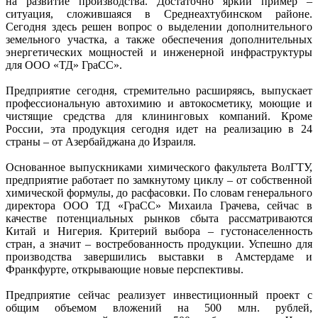
на развитие производства. Достаточно яркий пример –
ситуация, сложившаяся в Среднеахтубинском районе.
Сегодня здесь решен вопрос о выделении дополнительного
земельного участка, а также обеспечения дополнительных
энергетических мощностей и инженерной инфраструктуры
для ООО «ТД» ГраСС».
Предприятие сегодня, стремительно расширяясь, выпускает
профессиональную автохимию и автокосметику, моющие и
чистящие средства для клининговых компаний. Кроме
России, эта продукция сегодня идет на реализацию в 24
страны – от Азербайджана до Израиля.
Основанное выпускниками химического факультета ВолГТУ,
предприятие работает по замкнутому циклу – от собственной
химической формулы, до расфасовки. По словам генерального
директора ООО ТД «ГраСС» Михаила Грачева, сейчас в
качестве потенциальных рынков сбыта рассматриваются
Китай и Нигерия. Критерий выбора – густонаселенность
стран, а значит – востребованность продукции. Успешно для
производства завершились выставки в Амстердаме и
Франкфурте, открывающие новые перспективы.
Предприятие сейчас реализует инвестиционный проект с
общим объемом вложений на 500 млн. рублей,