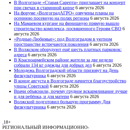
В Волгограде «Старая Сарепта» приглашает на концерт
при свечах в старинной кирхе
6 августа 2026
На форуме «ВолгоградАГРО» озвучены планы на
осеннюю посевную на полях региона
6 августа 2026
На Мамаевом кургане на финишную прямую вышло
строительство комплекса, посвященного Героям СВО
6
августа 2026
«Родные-Любимые»: под Волгоградом в уютном
пространстве встречаются поколения
6 августа 2026
В Волжском оборудуют ещё шесть платных парковок:
адреса
6 августа 2026
В Красноармейском районе жители за две недели
собрали 134 кг одежды для добрых дел
6 августа 2026
Молодежь Волгоградской области призовут на День
физкультурника
6 августа 2026
В конце августа в Волгограде начнется благоустройство
улицы Советской
6 августа 2026
Врачи объяснили, почему грудное вскармливание лучше
и для ребёнка, и для матери
6 августа 2026
Волжский подготовил большую программу Дня
физкультурника
6 августа 2026
18+
РЕГИОНАЛЬНЫЙ ИНФОРМАЦИОННО-