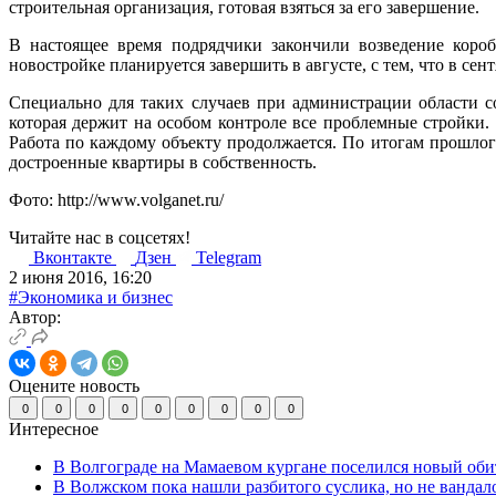
строительная организация, готовая взяться за его завершение.
В настоящее время подрядчики закончили возведение короб
новостройке планируется завершить в августе, с тем, что в се
Специально для таких случаев при администрации области с
которая держит на особом контроле все проблемные стройки.
Работа по каждому объекту продолжается. По итогам прошло
достроенные квартиры в собственность.
Фото: http://www.volganet.ru/
Читайте нас в соцсетях!
Вконтакте
Дзен
Telegram
2 июня 2016, 16:20
#Экономика и бизнес
Автор:
Оцените новость
0
0
0
0
0
0
0
0
0
Интересное
В Волгограде на Мамаевом кургане поселился новый оби
В Волжском пока нашли разбитого суслика, но не вандал