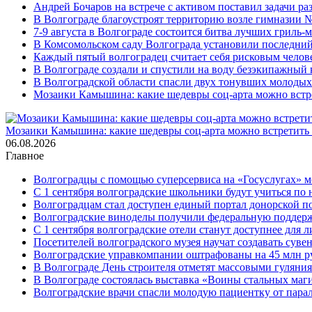
Андрей Бочаров на встрече с активом поставил задачи р
В Волгограде благоустроят территорию возле гимназии № 
7-9 августа в Волгограде состоится битва лучших гриль-
В Комсомольском саду Волгограда установили последний
Каждый пятый волгоградец считает себя рисковым челов
В Волгограде создали и спустили на воду безэкипажный 
В Волгоградской области спасли двух тонувших молоды
Мозаики Камышина: какие шедевры соц-арта можно встре
Мозаики Камышина: какие шедевры соц-арта можно встретить 
06.08.2026
Главное
Волгоградцы с помощью суперсервиса на «Госуслугах» м
С 1 сентября волгоградские школьники будут учиться по
Волгоградцам стал доступен единый портал донорской
Волгоградские виноделы получили федеральную поддер
С 1 сентября волгоградские отели станут доступнее для
Посетителей волгоградского музея научат создавать суве
Волгоградские управкомпании оштрафованы на 45 млн р
В Волгограде День строителя отметят массовыми гуляни
В Волгограде состоялась выставка «Воины стальных маг
Волгоградские врачи спасли молодую пациентку от пара