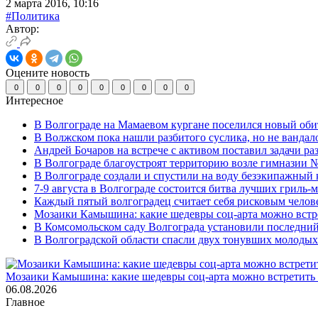
2 марта 2016, 10:16
#Политика
Автор:
Оцените новость
0
0
0
0
0
0
0
0
0
Интересное
В Волгограде на Мамаевом кургане поселился новый оби
В Волжском пока нашли разбитого суслика, но не вандал
Андрей Бочаров на встрече с активом поставил задачи р
В Волгограде благоустроят территорию возле гимназии № 
В Волгограде создали и спустили на воду безэкипажный 
7-9 августа в Волгограде состоится битва лучших гриль-
Каждый пятый волгоградец считает себя рисковым челов
Мозаики Камышина: какие шедевры соц-арта можно встре
В Комсомольском саду Волгограда установили последний
В Волгоградской области спасли двух тонувших молоды
Мозаики Камышина: какие шедевры соц-арта можно встретить 
06.08.2026
Главное