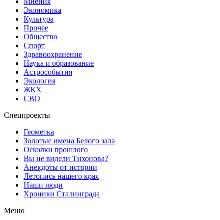
Мнения
Экономика
Культура
Прочее
Общество
Спорт
Здравоохранение
Наука и образование
Астрособытия
Экология
ЖКХ
СВО
Спецпроекты
Геометка
Золотые имена Белого зала
Осколки прошлого
Вы не видели Тихонова?
Анекдоты от истории
Летопись нашего края
Наши люди
Хроники Сталинграда
Меню