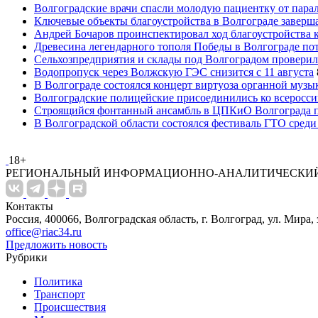
Волгоградские врачи спасли молодую пациентку от пара
Ключевые объекты благоустройства в Волгограде заверша
Андрей Бочаров проинспектировал ход благоустройства 
Древесина легендарного тополя Победы в Волгограде по
Сельхозпредприятия и склады под Волгоградом проверил
Водопропуск через Волжскую ГЭС снизится с 11 августа
В Волгограде состоялся концерт виртуоза органной музы
Волгоградские полицейские присоединились ко всеросси
Строящийся фонтанный ансамбль в ЦПКиО Волгограда п
В Волгоградской области состоялся фестиваль ГТО среди
18+
РЕГИОНАЛЬНЫЙ ИНФОРМАЦИОННО-АНАЛИТИЧЕСКИЙ
Контакты
Россия, 400066, Волгоградская область, г. Волгоград, ул. Мира, 
office@riac34.ru
Предложить новость
Рубрики
Политика
Транспорт
Происшествия