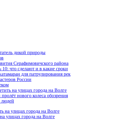
татель дикой природы
ов
азвития Серафимовичского района
10: что сделают и в какие сроки
катамаран для патрулирования рек
мастеров России
еком
тить на улицах города на Волге
 пролёт нового колеса обозрения
х людей
на улицах города на Волге