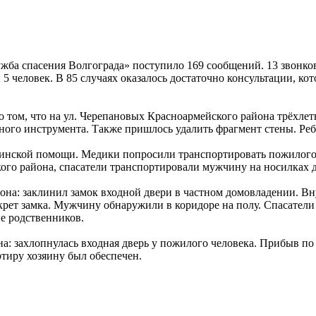
жба спасения Волгограда» поступило 169 сообщений. 13 звонков
 человек. В 85 случаях оказалось достаточно консультации, ко
 том, что на ул. Черепановых Красноармейского района трёхлетн
ного инструмента. Также пришлось удалить фрагмент стены. Реб
ицинской помощи. Медики попросили транспортировать пожилог
кого района, спасатели транспортировали мужчину на носилках 
йона: заклинил замок входной двери в частном домовладении. В
рет замка. Мужчину обнаружили в коридоре на полу. Спасатели 
е родственников.
а: захлопнулась входная дверь у пожилого человека. Прибыв по
ртиру хозяину был обеспечен.