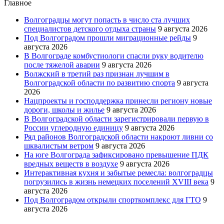
Главное
Волгоградцы могут попасть в число ста лучших
специалистов детского отдыха страны
9 августа 2026
Под Волгоградом прошли миграционные рейды
9
августа 2026
В Волгограде комбустиологи спасли руку водителю
после тяжелой аварии
9 августа 2026
Волжский в третий раз признан лучшим в
Волгоградской области по развитию спорта
9 августа
2026
Нацпроекты и господдержка принесли региону новые
дороги, школы и жилье
9 августа 2026
В Волгоградской области зарегистрировали первую в
России углеродную единицу
9 августа 2026
Ряд районов Волгоградской области накроют ливни со
шквалистым ветром
9 августа 2026
На юге Волгограда зафиксировано превышение ПДК
вредных веществ в воздухе
9 августа 2026
Интерактивная кухня и забытые ремесла: волгоградцы
погрузились в жизнь немецких поселений XVIII века
9
августа 2026
Под Волгоградом открыли спорткомплекс для ГТО
9
августа 2026