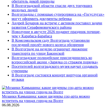
обитатель дикой природы
В Волгоградской области спасли двух тонувших
молодых людей
Волгоградцы с помощью суперсервиса на «Госуслугах»
могут оформить документы ребенка
Андрей Бочаров на встрече с активом поставил задачи
развития Серафимовичского района
Новолуние в августе 2026 подарит праздник почище,
чем у Карабаса-Барабаса
В Комсомольском саду Волгограда установили
последний пролёт нового колеса обозрения
В Волгограде на неделю ограничат движение
транспорта по улице Бакинской
Волгоградские полицейские присоединились ко
всероссийской акции «Зарядка со стражем порядка»
Посетителей волгоградского музея научат создавать
сувениры
В Волгограде состоялся концерт виртуоза органной
музыки
Мозаики Камышина: какие шедевры соц-арта можно
встретить на улицах города на Волге
06.08.2026