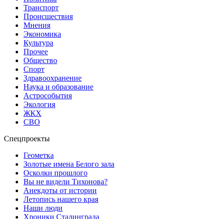
Транспорт
Происшествия
Мнения
Экономика
Культура
Прочее
Общество
Спорт
Здравоохранение
Наука и образование
Астрособытия
Экология
ЖКХ
СВО
Спецпроекты
Геометка
Золотые имена Белого зала
Осколки прошлого
Вы не видели Тихонова?
Анекдоты от истории
Летопись нашего края
Наши люди
Хроники Сталинграда