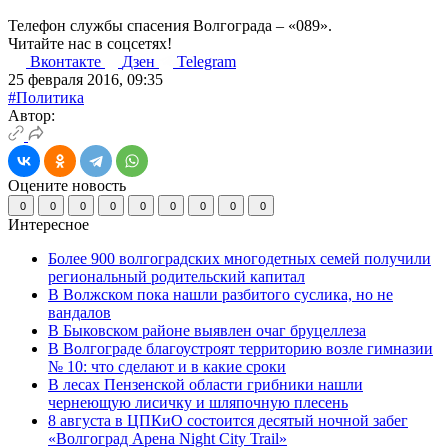
Телефон службы спасения Волгограда – «089».
Читайте нас в соцсетях!
Вконтакте
Дзен
Telegram
25 февраля 2016, 09:35
#Политика
Автор:
Оцените новость
0
0
0
0
0
0
0
0
0
Интересное
Более 900 волгоградских многодетных семей получили
региональный родительский капитал
В Волжском пока нашли разбитого суслика, но не
вандалов
В Быковском районе выявлен очаг бруцеллеза
В Волгограде благоустроят территорию возле гимназии
№ 10: что сделают и в какие сроки
В лесах Пензенской области грибники нашли
чернеющую лисичку и шляпочную плесень
8 августа в ЦПКиО состоится десятый ночной забег
«Волгоград Арена Night City Trail»