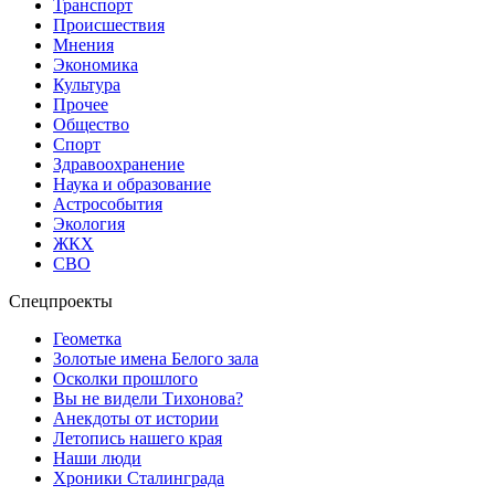
Транспорт
Происшествия
Мнения
Экономика
Культура
Прочее
Общество
Спорт
Здравоохранение
Наука и образование
Астрособытия
Экология
ЖКХ
СВО
Спецпроекты
Геометка
Золотые имена Белого зала
Осколки прошлого
Вы не видели Тихонова?
Анекдоты от истории
Летопись нашего края
Наши люди
Хроники Сталинграда