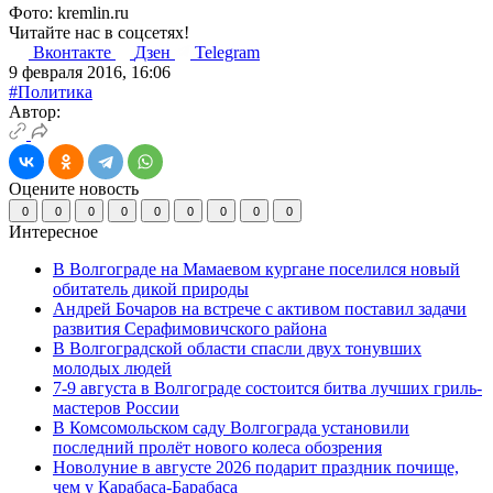
Фото: kremlin.ru
Читайте нас в соцсетях!
Вконтакте
Дзен
Telegram
9 февраля 2016, 16:06
#Политика
Автор:
Оцените новость
0
0
0
0
0
0
0
0
0
Интересное
В Волгограде на Мамаевом кургане поселился новый
обитатель дикой природы
Андрей Бочаров на встрече с активом поставил задачи
развития Серафимовичского района
В Волгоградской области спасли двух тонувших
молодых людей
7-9 августа в Волгограде состоится битва лучших гриль-
мастеров России
В Комсомольском саду Волгограда установили
последний пролёт нового колеса обозрения
Новолуние в августе 2026 подарит праздник почище,
чем у Карабаса-Барабаса