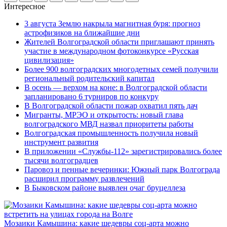
Интересное
3 августа Землю накрыла магнитная буря: прогноз
астрофизиков на ближайшие дни
Жителей Волгоградской области приглашают принять
участие в международном фотоконкурсе «Русская
цивилизация»
Более 900 волгоградских многодетных семей получили
региональный родительский капитал
В осень — верхом на коне: в Волгоградской области
запланировано 6 турниров по конкуру
В Волгоградской области пожар охватил пять дач
Мигранты, МРЭО и открытость: новый глава
волгоградского МВД назвал приоритеты работы
Волгоградская промышленность получила новый
инструмент развития
В приложении «Службы-112» зарегистрировались более
тысячи волгоградцев
Паровоз и пенные вечеринки: Южный парк Волгограда
расширил программу развлечений
В Быковском районе выявлен очаг бруцеллеза
Мозаики Камышина: какие шедевры соц-арта можно