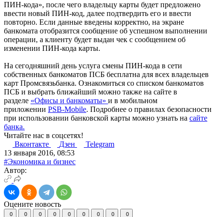
ПИН-кода», после чего владельцу карты будет предложено
ввести новый ПИН-код, далее подтвердить его и ввести
повторно. Если данные введены корректно, на экране
банкомата отобразится сообщение об успешном выполнении
операции, а клиенту будет выдан чек с сообщением об
изменении ПИН-кода карты.
На сегодняшний день услуга смены ПИН-кода в сети
собственных банкоматов ПСБ бесплатна для всех владельцев
карт Промсвязьбанка. Ознакомиться со списком банкоматов
ПСБ и выбрать ближайший можно также на сайте в
разделе
«Офисы и банкоматы»
и в мобильном
приложении
PSB-Mobile
. Подробнее о правилах безопасности
при использовании банковской карты можно узнать на
сайте
банка.
Читайте нас в соцсетях!
Вконтакте
Дзен
Telegram
13 января 2016, 08:53
#Экономика и бизнес
Автор:
Оцените новость
0
0
0
0
0
0
0
0
0