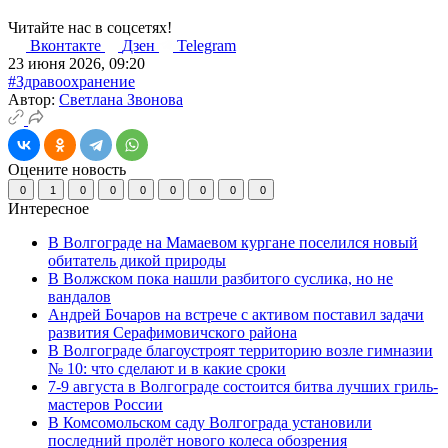
Читайте нас в соцсетях!
Вконтакте
Дзен
Telegram
23 июня 2026, 09:20
#Здравоохранение
Автор:
Светлана Звонова
Оцените новость
0
1
0
0
0
0
0
0
0
Интересное
В Волгограде на Мамаевом кургане поселился новый
обитатель дикой природы
В Волжском пока нашли разбитого суслика, но не
вандалов
Андрей Бочаров на встрече с активом поставил задачи
развития Серафимовичского района
В Волгограде благоустроят территорию возле гимназии
№ 10: что сделают и в какие сроки
7-9 августа в Волгограде состоится битва лучших гриль-
мастеров России
В Комсомольском саду Волгограда установили
последний пролёт нового колеса обозрения