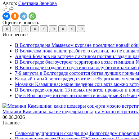
Автор:
Светлана Звонова
Оцените новость
0
0
1
0
0
0
0
0
0
Интересное
В Волгограде на Мамаевом кургане поселился новый оби
В Волжском пока нашли разбитого суслика, но не вандал
Андрей Бочаров на встрече с активом поставил задачи р
В Волгограде благоустроят территорию возле гимназии № 
В Волгограде создали и спустили на воду безэкипажный 
7-9 августа в Волгограде состоится битва лучших гриль-
Каждый пятый волгоградец считает себя рисковым челов
Мозаики Камышина: какие шедевры соц-арта можно встре
В Волгограде открыли 13 новых пунктов продажи и попо
Где в Волгограде интересно провести выходные 8 и 9 авг
Мозаики Камышина: какие шедевры соц-арта можно встретить 
06.08.2026
Главное
Сельхозпредприятия и склады под Волгоградом проверил
Водопропуск через Волжскую ГЭС снизится с 11 августа