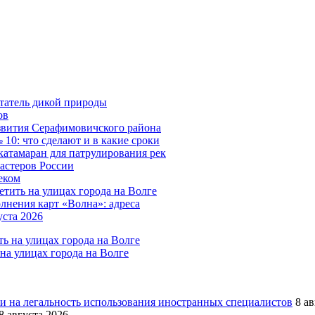
татель дикой природы
ов
азвития Серафимовичского района
10: что сделают и в какие сроки
катамаран для патрулирования рек
мастеров России
еком
тить на улицах города на Волге
лнения карт «Волна»: адреса
уста 2026
на улицах города на Волге
и на легальность использования иностранных специалистов
8 а
8 августа 2026