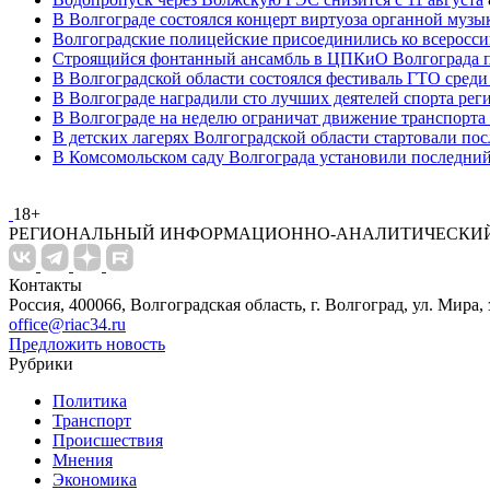
В Волгограде состоялся концерт виртуоза органной музы
Волгоградские полицейские присоединились ко всеросси
Строящийся фонтанный ансамбль в ЦПКиО Волгограда п
В Волгоградской области состоялся фестиваль ГТО среди
В Волгограде наградили сто лучших деятелей спорта рег
В Волгограде на неделю ограничат движение транспорта
В детских лагерях Волгоградской области стартовали по
В Комсомольском саду Волгограда установили последний
18+
РЕГИОНАЛЬНЫЙ ИНФОРМАЦИОННО-АНАЛИТИЧЕСКИЙ
Контакты
Россия, 400066, Волгоградская область, г. Волгоград, ул. Мира, 
office@riac34.ru
Предложить новость
Рубрики
Политика
Транспорт
Происшествия
Мнения
Экономика