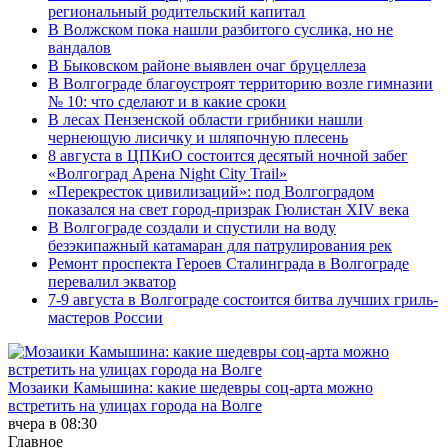
региональный родительский капитал
В Волжском пока нашли разбитого суслика, но не
вандалов
В Быковском районе выявлен очаг бруцеллеза
В Волгограде благоустроят территорию возле гимназии
№ 10: что сделают и в какие сроки
В лесах Пензенской области грибники нашли
чернеющую лисичку и шляпочную плесень
8 августа в ЦПКиО состоится десятый ночной забег
«Волгоград Арена Night City Trail»
«Перекресток цивилизаций»: под Волгоградом
показался на свет город-призрак Гюлистан XIV века
В Волгограде создали и спустили на воду
безэкипажный катамаран для патрулирования рек
Ремонт проспекта Героев Сталинграда в Волгограде
перевалил экватор
7-9 августа в Волгограде состоится битва лучших гриль-
мастеров России
Мозаики Камышина: какие шедевры соц-арта можно
встретить на улицах города на Волге
вчера в 08:30
Главное