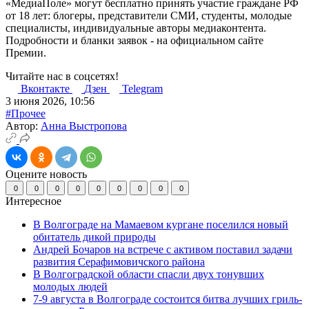
«МедиаПоле» могут бесплатно принять участие граждане РФ
от 18 лет: блогеры, представители СМИ, студенты, молодые
специалисты, индивидуальные авторы медиаконтента.
Подробности и бланки заявок - на официальном сайте
Премии.
Читайте нас в соцсетях!
Вконтакте
Дзен
Telegram
3 июня 2026, 10:56
#Прочее
Автор:
Анна Выстропова
Оцените новость
0
0
0
0
0
0
0
0
0
Интересное
В Волгограде на Мамаевом кургане поселился новый
обитатель дикой природы
Андрей Бочаров на встрече с активом поставил задачи
развития Серафимовичского района
В Волгоградской области спасли двух тонувших
молодых людей
7-9 августа в Волгограде состоится битва лучших гриль-