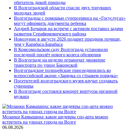
обитатель дикой природы
В Волгоградской области спасли двух тонувших
молодых людей
Волгоградцы с помощью суперсервиса на «Госуслугах»
могут оформить документы ребенка
Андрей Бочаров на встрече с активом поставил задачи
развития Серафимовичского района
Новолуние в августе 2026 подарит праздник почище,
чем у Карабаса-Барабаса
В Комсомольском саду Волгограда установили
последний пролёт нового колеса обозрения
В Волгограде на неделю ограничат движение
транспорта по улице Бакинской
Волгоградские полицейские присоединились ко
всероссийской акции «Зарядка со стражем порядка»
Посетителей волгоградского музея научат создавать
сувениры
В Волгограде состоялся концерт виртуоза органной
музыки
Мозаики Камышина: какие шедевры соц-арта можно
встретить на улицах города на Волге
06.08.2026