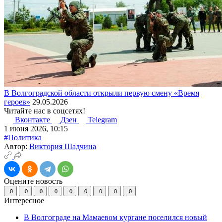
В Волгоградской области открыли первую смену «Время
героев»
29.05.2026
Читайте нас в соцсетях!
Вконтакте
Дзен
Telegram
1 июня 2026, 10:15
#Политика
Автор:
Виктория Шадчина
Оцените новость
0
0
0
0
0
0
0
0
0
Интересное
В Волгограде на Мамаевом кургане поселился новый