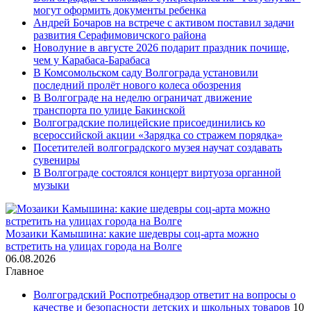
могут оформить документы ребенка
Андрей Бочаров на встрече с активом поставил задачи
развития Серафимовичского района
Новолуние в августе 2026 подарит праздник почище,
чем у Карабаса-Барабаса
В Комсомольском саду Волгограда установили
последний пролёт нового колеса обозрения
В Волгограде на неделю ограничат движение
транспорта по улице Бакинской
Волгоградские полицейские присоединились ко
всероссийской акции «Зарядка со стражем порядка»
Посетителей волгоградского музея научат создавать
сувениры
В Волгограде состоялся концерт виртуоза органной
музыки
Мозаики Камышина: какие шедевры соц-арта можно
встретить на улицах города на Волге
06.08.2026
Главное
Волгоградский Роспотребнадзор ответит на вопросы о
качестве и безопасности детских и школьных товаров
10