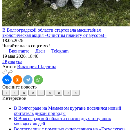
В Волгоградской области стартовала масштабная
экологическая акция «Очистим планету от мусора!»
18.05.2026
Читайте нас в соцсетях!
Вконтакте
Дзен
Telegram
19 мая 2026, 18:46
#Культура
Автор:
Виктория Шадчина
Оцените новость
1
0
0
0
0
0
0
0
0
Интересное
В Волгограде на Мамаевом кургане поселился новый
обитатель дикой природы
В Волгоградской области спасли двух тонувших
молодых людей
Волгоградцы с помощью суперсервиса на «Госуслугах»