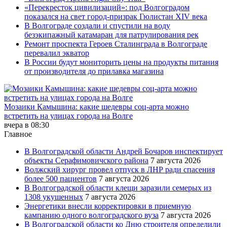
«Перекресток цивилизаций»: под Волгоградом
показался на свет город-призрак Гюлистан XIV века
В Волгограде создали и спустили на воду
безэкипажный катамаран для патрулирования рек
Ремонт проспекта Героев Сталинграда в Волгограде
перевалил экватор
В России будут мониторить цены на продукты питания
от производителя до прилавка магазина
Мозаики Камышина: какие шедевры соц-арта можно
встретить на улицах города на Волге
вчера в 08:30
Главное
В Волгоградской области Андрей Бочаров инспектирует
объекты Серафимовичского района
7 августа 2026
Волжский хирург провел отпуск в ЛНР ради спасения
более 500 пациентов
7 августа 2026
В Волгоградской области клещи заразили семерых из
1308 укушенных
7 августа 2026
Энергетики внесли корректировки в приемную
кампанию одного волгоградского вуза
7 августа 2026
В Волгоградской области ко Дню строителя определили