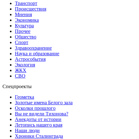
Транспорт
Происшествия
Мнения
Экономика
Культура
Прочее
Общество
Спорт
Здравоохранение
Наука и образование
Астрособытия
Экология
ЖКХ
СВО
Спецпроекты
Геометка
Золотые имена Белого зала
Осколки прошлого
Вы не видели Тихонова?
Анекдоты от истории
Летопись нашего края
Наши люди
Хроники Сталинграда