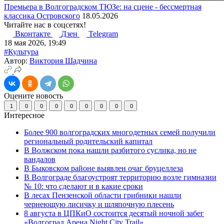
Премьера в Волгоградском ТЮЗе: на сцене - бессмертная
классика Островского
18.05.2026
Читайте нас в соцсетях!
Вконтакте
Дзен
Telegram
18 мая 2026, 19:49
#Культура
Автор:
Виктория Шадчина
Оцените новость
1
0
0
0
0
0
0
0
0
Интересное
Более 900 волгоградских многодетных семей получили
региональный родительский капитал
В Волжском пока нашли разбитого суслика, но не
вандалов
В Быковском районе выявлен очаг бруцеллеза
В Волгограде благоустроят территорию возле гимназии
№ 10: что сделают и в какие сроки
В лесах Пензенской области грибники нашли
чернеющую лисичку и шляпочную плесень
8 августа в ЦПКиО состоится десятый ночной забег
«Волгоград Арена Night City Trail»