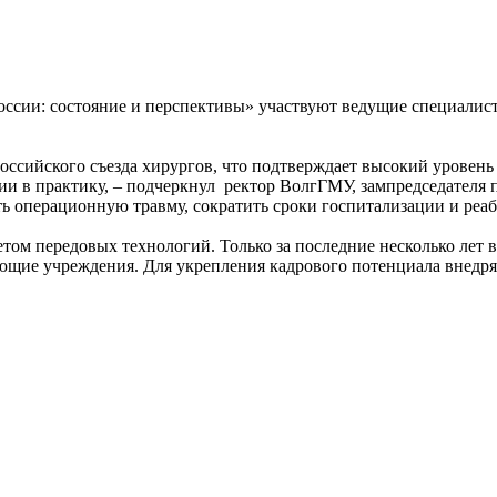
оссии: состояние и перспективы» участвуют ведущие специалис
оссийского съезда хирургов, что подтверждает высокий уровен
огии в практику, – подчеркнул ректор ВолгГМУ, зампредседател
 операционную травму, сократить сроки госпитализации и реа
четом передовых технологий. Только за последние несколько ле
ющие учреждения. Для укрепления кадрового потенциала внедр