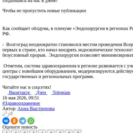
Подпишись на нас в дзене!
Чтобы не пропустить новые публикации
Как сообщает облдума, в пленуме «Эндохирургия в регионах Р
РФ.
- Волгоград неоднократно становился местом проведения Всер
первых в стране, кто начал внедрять эндоскопические технол
безусловный прорыв. Эндохирургия позволяет минимизировать
Отметим, система здравоохранения в регионе развивается с у
центры с новейшим оборудованием, модернизируются действу
государственных и региональных программ.
Читайте нас в соцсетях!
Вконтакте
Дзен
Telegram
16 мая 2026, 09:51
#Здравоохранение
Автор:
Анна Выстропова
Оцените новость
1
4
0
2
1
0
0
0
0