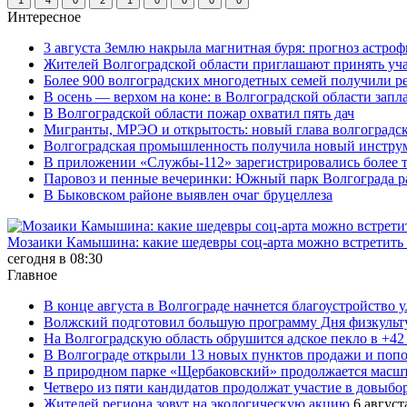
Интересное
3 августа Землю накрыла магнитная буря: прогноз астро
Жителей Волгоградской области приглашают принять уч
Более 900 волгоградских многодетных семей получили р
В осень — верхом на коне: в Волгоградской области зап
В Волгоградской области пожар охватил пять дач
Мигранты, МРЭО и открытость: новый глава волгоградс
Волгоградская промышленность получила новый инструм
В приложении «Службы-112» зарегистрировались более 
Паровоз и пенные вечеринки: Южный парк Волгограда р
В Быковском районе выявлен очаг бруцеллеза
Мозаики Камышина: какие шедевры соц-арта можно встретить 
сегодня в 08:30
Главное
В конце августа в Волгограде начнется благоустройство 
Волжский подготовил большую программу Дня физкульт
На Волгоградскую область обрушится адское пекло в +42
В Волгограде открыли 13 новых пунктов продажи и попо
В природном парке «Щербаковский» продолжается масшт
Четверо из пяти кандидатов продолжат участие в довыбо
Жителей региона зовут на экологическую акцию
6 август