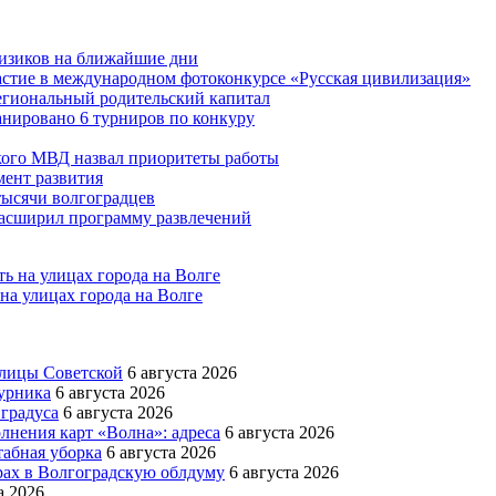
физиков на ближайшие дни
астие в международном фотоконкурсе «Русская цивилизация»
егиональный родительский капитал
ланировано 6 турниров по конкуру
кого МВД назвал приоритеты работы
ент развития
тысячи волгоградцев
асширил программу развлечений
на улицах города на Волге
улицы Советской
6 августа 2026
урника
6 августа 2026
 градуса
6 августа 2026
лнения карт «Волна»: адреса
6 августа 2026
абная уборка
6 августа 2026
рах в Волгоградскую облдуму
6 августа 2026
а 2026