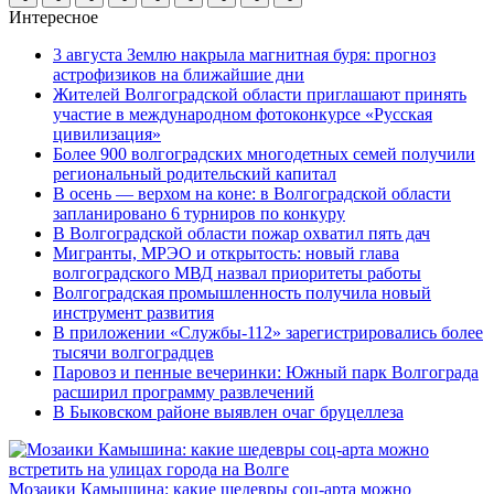
Интересное
3 августа Землю накрыла магнитная буря: прогноз
астрофизиков на ближайшие дни
Жителей Волгоградской области приглашают принять
участие в международном фотоконкурсе «Русская
цивилизация»
Более 900 волгоградских многодетных семей получили
региональный родительский капитал
В осень — верхом на коне: в Волгоградской области
запланировано 6 турниров по конкуру
В Волгоградской области пожар охватил пять дач
Мигранты, МРЭО и открытость: новый глава
волгоградского МВД назвал приоритеты работы
Волгоградская промышленность получила новый
инструмент развития
В приложении «Службы-112» зарегистрировались более
тысячи волгоградцев
Паровоз и пенные вечеринки: Южный парк Волгограда
расширил программу развлечений
В Быковском районе выявлен очаг бруцеллеза
Мозаики Камышина: какие шедевры соц-арта можно