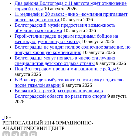
Два района Волгограда с 11 августа ждёт отключение
горячей воды
10 августа 2026
11 медведей и 20 львов: «дино»-компания приглашает
волгоградцев в гости
10 августа 2026
Волгоградский музей предоставил возможность
обмениваться книгами
10 августа 2026
Герой-сталинградец первым поднимал бойцов на
жестокую рукопашную схватку
10 августа 2026
Волгоградцы не увидят полное солнечное затмение, но
получат хорошую компенсацию
10 августа 2026
Волгоградцы могут попасть в число ста лучших
специалистов детского отдыха страны
9 августа 2026
Под Волгоградом прошли миграционные рейды
9
августа 2026
В Волгограде комбустиологи спасли руку водителю
после тяжелой аварии
9 августа 2026
Волжский в третий раз признан лучшим в
Волгоградской области по развитию спорта
9 августа
2026
18+
РЕГИОНАЛЬНЫЙ ИНФОРМАЦИОННО-
АНАЛИТИЧЕСКИЙ ЦЕНТР