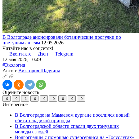
В Волгограде анонсировали ботанические прогулки по
цветущим аллеям
12.05.2026
Читайте нас в соцсетях!
Вконтакте
Дзен
Telegram
12 мая 2026, 10:49
#Экология
Автор:
Виктория Шадчина
Оцените новость
0
0
1
0
0
0
0
0
0
Интересное
В Волгограде на Мамаевом кургане поселился новый
обитатель дикой природы
В Волгоградской области спасли двух тонувших
молодых людей
Волгоградцы с помощью суперсервиса на «Госуслугах»