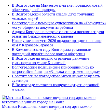
В Волгограде на Мамаевом кургане поселился новый
обитатель дикой природы
В Волгоградской области спасли двух тонувших
молодых людей
Волгоградцы с помощью суперсервиса на «Госуслугах»
могут оформить документы ребенка
Андрей Бочаров на встрече с активом поставил задачи
развития Серафимовичского района
Новолуние в августе 2026 подарит праздник почище,
чем у Карабаса-Барабаса
В Комсомольском саду Волгограда установили
последний пролёт нового колеса обозрения
В Волгограде на неделю ограничат движение
транспорта по улице Бакинской
Волгоградские полицейские присоединились ко
всероссийской акции «Зарядка со стражем порядка»
Посетителей волгоградского музея научат создавать
сувениры
В Волгограде состоялся концерт виртуоза органной
музыки
Мозаики Камышина: какие шедевры соц-арта можно